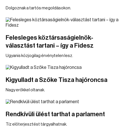
Dolgoznak a tartós megoldásokon.
Felesleges köztársaságielnök-
választást tartani – így a Fidesz
Ugyanis közjogilag érvénytelen lesz.
Kigyulladt a Szőke Tisza hajóroncsa
Nagy erőkkel oltanak.
Rendkívüli ülést tarthat a parlament
Tíz előterjesztést tárgyalhatnak.