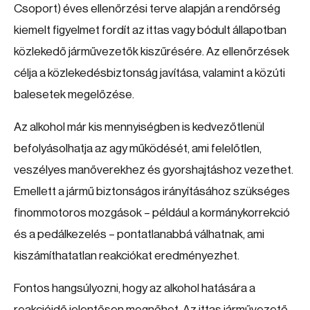
Csoport) éves ellenőrzési terve alapján a rendőrség
kiemelt figyelmet fordít az ittas vagy bódult állapotban
közlekedő járművezetők kiszűrésére. Az ellenőrzések
célja a közlekedésbiztonság javítása, valamint a közúti
balesetek megelőzése.
Az alkohol már kis mennyiségben is kedvezőtlenül
befolyásolhatja az agy működését, ami felelőtlen,
veszélyes manőverekhez és gyorshajtáshoz vezethet.
Emellett a jármű biztonságos irányításához szükséges
finommotoros mozgások – például a kormánykorrekció
és a pedálkezelés – pontatlanabbá válhatnak, ami
kiszámíthatatlan reakciókat eredményezhet.
Fontos hangsúlyozni, hogy az alkohol hatására a
reakcióidő jelentősen megnőhet. Az ittas járművezető