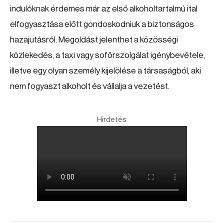
indulóknak érdemes már az első alkoholtartalmú ital
elfogyasztása előtt gondoskodniuk a biztonságos
hazajutásról. Megoldást jelenthet a közösségi
közlekedés, a taxi vagy sofőrszolgálat igénybevétele,
illetve egy olyan személy kijelölése a társaságból, aki
nem fogyaszt alkoholt és vállalja a vezetést.
Hirdetés