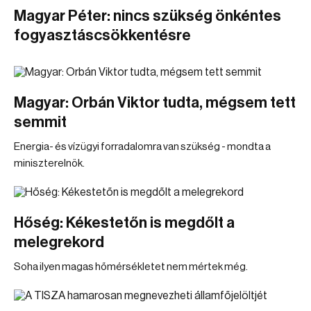
Magyar Péter: nincs szükség önkéntes
fogyasztáscsökkentésre
Magyar: Orbán Viktor tudta, mégsem tett
semmit
Energia- és vízügyi forradalomra van szükség - mondta a
miniszterelnök.
Hőség: Kékestetőn is megdőlt a
melegrekord
Soha ilyen magas hőmérsékletet nem mértek még.