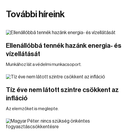
További híreink
Ellenállóbbá tennék hazánk energia- és
vízellátását
Munkához lát a védelmi munkacsoport.
Tíz éve nem látott szintre csökkent az
infláció
Az elemzőket is meglepte.