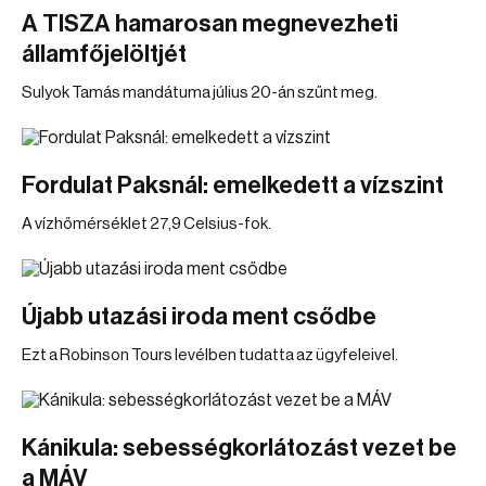
A TISZA hamarosan megnevezheti
államfőjelöltjét
Sulyok Tamás mandátuma július 20-án szűnt meg.
Fordulat Paksnál: emelkedett a vízszint
A vízhőmérséklet 27,9 Celsius-fok.
Újabb utazási iroda ment csődbe
Ezt a Robinson Tours levélben tudatta az ügyfeleivel.
Kánikula: sebességkorlátozást vezet be
a MÁV