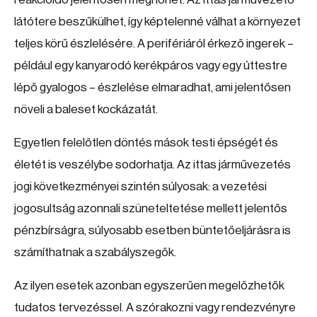
látótere beszűkülhet, így képtelenné válhat a környezet
teljes körű észlelésére. A perifériáról érkező ingerek –
például egy kanyarodó kerékpáros vagy egy úttestre
lépő gyalogos – észlelése elmaradhat, ami jelentősen
növeli a baleset kockázatát.
Egyetlen felelőtlen döntés mások testi épségét és
életét is veszélybe sodorhatja. Az ittas járművezetés
jogi következményei szintén súlyosak: a vezetési
jogosultság azonnali szüneteltetése mellett jelentős
pénzbírságra, súlyosabb esetben büntetőeljárásra is
számíthatnak a szabályszegők.
Az ilyen esetek azonban egyszerűen megelőzhetők
tudatos tervezéssel. A szórakozni vagy rendezvényre