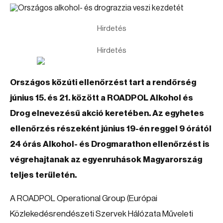
Hirdetés
Hirdetés
Országos közúti ellenőrzést tart a rendőrség
június 15. és 21. között a ROADPOL Alkohol és
Drog elnevezésű akció keretében. Az egyhetes
ellenőrzés részeként június 19-én reggel 9 órától
24 órás Alkohol- és Drogmarathon ellenőrzést is
végrehajtanak az egyenruhások Magyarország
teljes területén.
A ROADPOL Operational Group (Európai
Közlekedésrendészeti Szervek Hálózata Műveleti