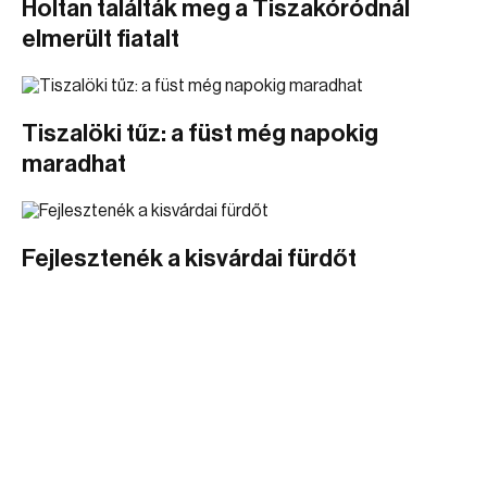
Holtan találták meg a Tiszakóródnál
elmerült fiatalt
Tiszalöki tűz: a füst még napokig
maradhat
Fejlesztenék a kisvárdai fürdőt