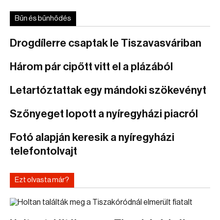
Bűn és bűnhődés
Drogdílerre csaptak le Tiszavasváriban
Három pár cipőtt vitt el a plázából
Letartóztattak egy mándoki szökevényt
Szőnyeget lopott a nyíregyházi piacról
Fotó alapján keresik a nyíregyházi
telefontolvajt
Ezt olvasta már?