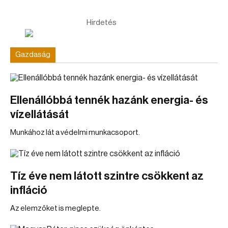
Hirdetés
Gazdaság
Ellenállóbbá tennék hazánk energia- és
vízellátását
Munkához lát a védelmi munkacsoport.
Tíz éve nem látott szintre csökkent az
infláció
Az elemzőket is meglepte.