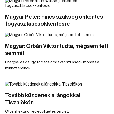
Magyar Péter: nincs szükség önkéntes
fogyasztáscsökkentésre
Magyar: Orbán Viktor tudta, mégsem tett
semmit
Energia- és vízügyi forradalomra van szükség - mondta a
miniszterelnök.
Tovább küzdenek a lángokkal
Tiszalökön
Ötven hektáron ég egy ligetes terület.