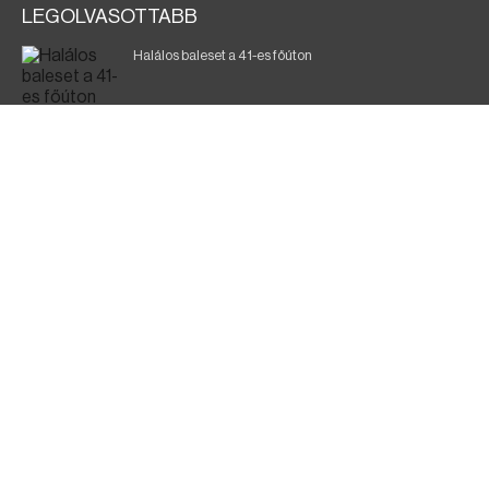
LEGOLVASOTTABB
Halálos baleset a 41-es főúton
Magyar Péter: ülésezett a Kormányzati Védelmi
Munkacsoport
A vasúti teherszállítást korlátozzák
Fák égnek Tyukod és Nagyecsed között
Fürdőző után kutatnak Tiszakóródnál