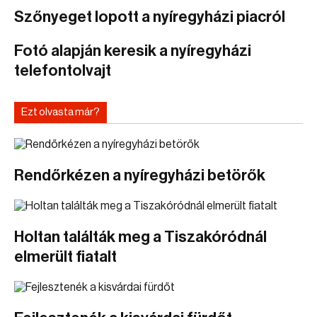
Szőnyeget lopott a nyíregyházi piacról
Fotó alapján keresik a nyíregyházi
telefontolvajt
Ezt olvasta már?
Rendőrkézen a nyíregyházi betörők
Holtan találták meg a Tiszakóródnál
elmerült fiatalt