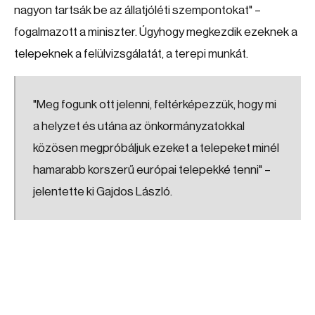
nagyon tartsák be az állatjóléti szempontokat" –
fogalmazott a miniszter. Úgyhogy megkezdik ezeknek a
telepeknek a felülvizsgálatát, a terepi munkát.
"Meg fogunk ott jelenni, feltérképezzük, hogy mi
a helyzet és utána az önkormányzatokkal
közösen megpróbáljuk ezeket a telepeket minél
hamarabb korszerű európai telepekké tenni" –
jelentette ki Gajdos László.