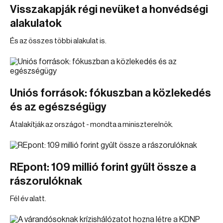
Visszakapják régi nevüket a honvédségi
alakulatok
És az összes többi alakulat is.
Uniós források: fókuszban a közlekedés
és az egészségügy
Átalakítják az országot - mondta a miniszterelnök.
REpont: 109 millió forint gyűlt össze a
rászorulóknak
Fél év alatt.