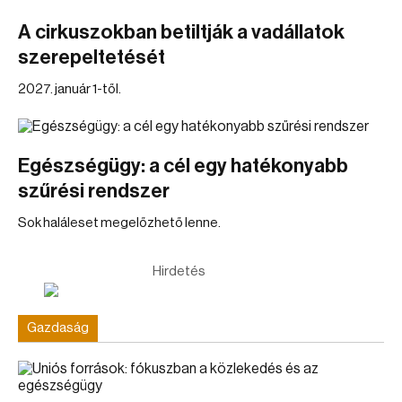
A cirkuszokban betiltják a vadállatok
szerepeltetését
2027. január 1-től.
Egészségügy: a cél egy hatékonyabb
szűrési rendszer
Sok haláleset megelőzhető lenne.
Hirdetés
Gazdaság