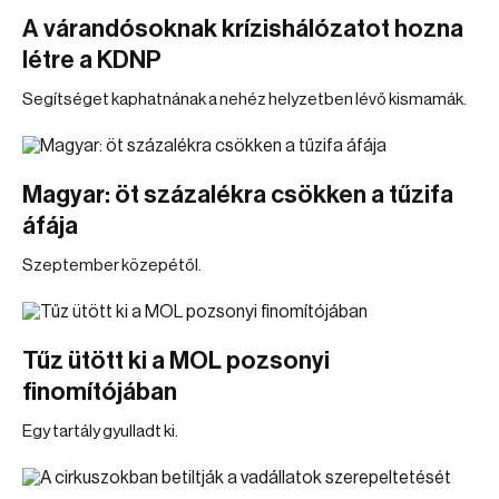
A várandósoknak krízishálózatot hozna
létre a KDNP
Segítséget kaphatnának a nehéz helyzetben lévő kismamák.
Magyar: öt százalékra csökken a tűzifa
áfája
Szeptember közepétől.
Tűz ütött ki a MOL pozsonyi
finomítójában
Egy tartály gyulladt ki.