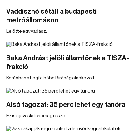
Vaddisznó sétált a budapesti
metróállomáson
Lelőtte egy vadász.
Baka Andrást jelöli államfőnek a TISZA-
frakció
Korábban a Legfelsőbb Bíróság elnöke volt.
Alsó tagozat: 35 perc lehet egy tanóra
Ez is a javaslatcsomag része.