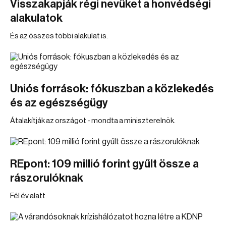
Visszakapják régi nevüket a honvédségi
alakulatok
És az összes többi alakulat is.
Uniós források: fókuszban a közlekedés
és az egészségügy
Átalakítják az országot - mondta a miniszterelnök.
REpont: 109 millió forint gyűlt össze a
rászorulóknak
Fél év alatt.