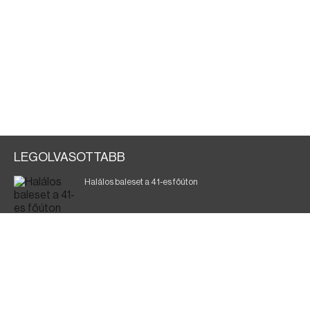
LEGOLVASOTTABB
Halálos baleset a 41-es főúton
700 megawattot spóroltak össze a magyarok
Fák égnek Tyukod és Nagyecsed között