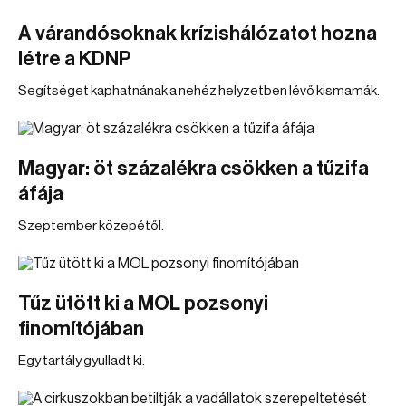
A várandósoknak krízishálózatot hozna
létre a KDNP
Segítséget kaphatnának a nehéz helyzetben lévő kismamák.
Magyar: öt százalékra csökken a tűzifa
áfája
Szeptember közepétől.
Tűz ütött ki a MOL pozsonyi
finomítójában
Egy tartály gyulladt ki.