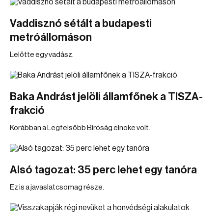
Vaddisznó sétált a budapesti
metróállomáson
Lelőtte egy vadász.
Baka Andrást jelöli államfőnek a TISZA-
frakció
Korábban a Legfelsőbb Bíróság elnöke volt.
Alsó tagozat: 35 perc lehet egy tanóra
Ez is a javaslatcsomag része.