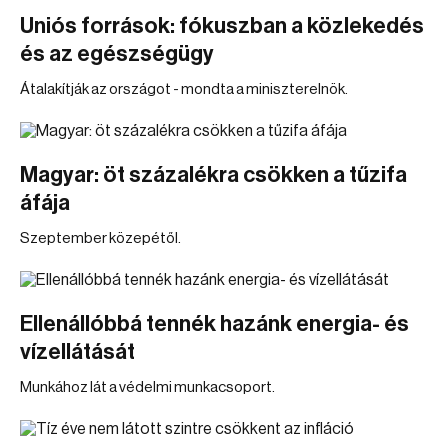
Uniós források: fókuszban a közlekedés
és az egészségügy
Átalakítják az országot - mondta a miniszterelnök.
Magyar: öt százalékra csökken a tűzifa
áfája
Szeptember közepétől.
Ellenállóbbá tennék hazánk energia- és
vízellátását
Munkához lát a védelmi munkacsoport.