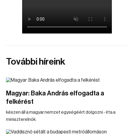
További híreink
Magyar: Baka András elfogadta a
felkérést
készen áll a magyar nemzet egységéért dolgozni - írta a
miniszterelnök.