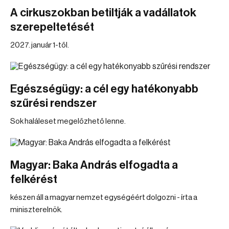
A cirkuszokban betiltják a vadállatok
szerepeltetését
2027. január 1-től.
Egészségügy: a cél egy hatékonyabb
szűrési rendszer
Sok haláleset megelőzhető lenne.
Magyar: Baka András elfogadta a
felkérést
készen áll a magyar nemzet egységéért dolgozni - írta a
miniszterelnök.