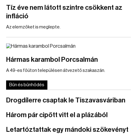
Tíz éve nem látott szintre csökkent az
infláció
Az elemzőket is meglepte.
Hármas karambol Porcsalmán
A 49-es főúton településen átvezető szakaszán.
Bűn és bűnhődés
Drogdílerre csaptak le Tiszavasváriban
Három pár cipőtt vitt el a plázából
Letartóztattak egy mándoki szökevényt