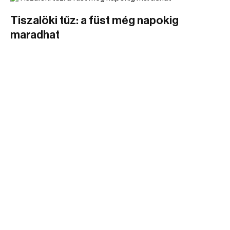
Tiszalöki tűz: a füst még napokig
maradhat