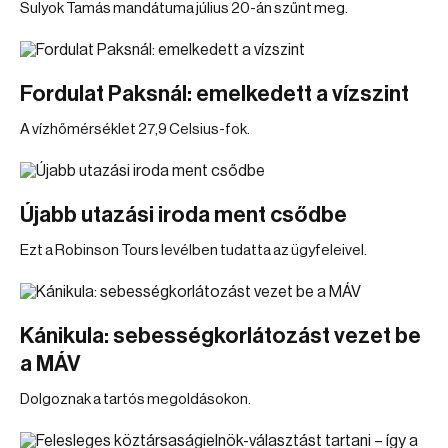
Sulyok Tamás mandátuma július 20-án szűnt meg.
Fordulat Paksnál: emelkedett a vízszint
A vízhőmérséklet 27,9 Celsius-fok.
Újabb utazási iroda ment csődbe
Ezt a Robinson Tours levélben tudatta az ügyfeleivel.
Kánikula: sebességkorlátozást vezet be
a MÁV
Dolgoznak a tartós megoldásokon.