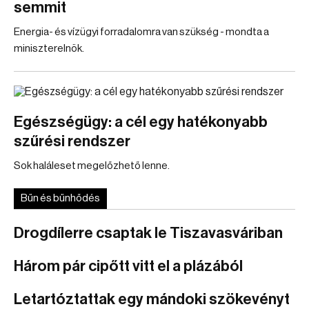
semmit
Energia- és vízügyi forradalomra van szükség - mondta a
miniszterelnök.
Egészségügy: a cél egy hatékonyabb
szűrési rendszer
Sok haláleset megelőzhető lenne.
Bűn és bűnhődés
Drogdílerre csaptak le Tiszavasváriban
Három pár cipőtt vitt el a plázából
Letartóztattak egy mándoki szökevényt