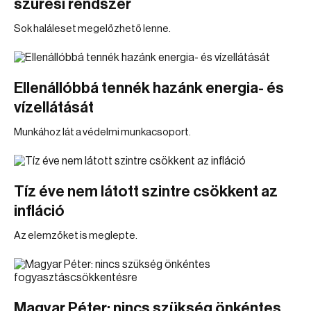
szűrési rendszer
Sok haláleset megelőzhető lenne.
Ellenállóbbá tennék hazánk energia- és
vízellátását
Munkához lát a védelmi munkacsoport.
Tíz éve nem látott szintre csökkent az
infláció
Az elemzőket is meglepte.
Magyar Péter: nincs szükség önkéntes