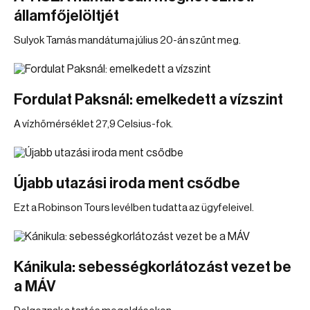
államfőjelöltjét
Sulyok Tamás mandátuma július 20-án szűnt meg.
Fordulat Paksnál: emelkedett a vízszint
A vízhőmérséklet 27,9 Celsius-fok.
Újabb utazási iroda ment csődbe
Ezt a Robinson Tours levélben tudatta az ügyfeleivel.
Kánikula: sebességkorlátozást vezet be
a MÁV