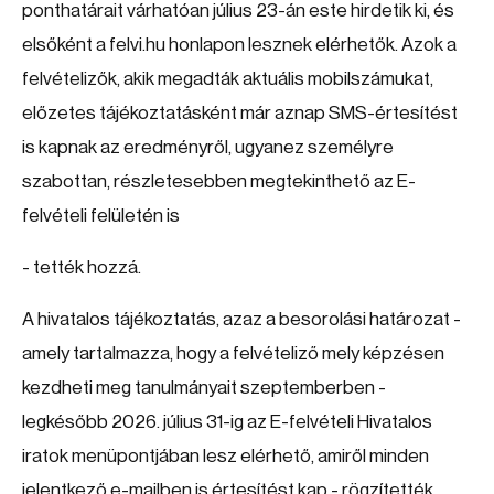
ponthatárait várhatóan július 23-án este hirdetik ki, és
elsőként a felvi.hu honlapon lesznek elérhetők. Azok a
felvételizők, akik megadták aktuális mobilszámukat,
előzetes tájékoztatásként már aznap SMS-értesítést
is kapnak az eredményről, ugyanez személyre
szabottan, részletesebben megtekinthető az E-
felvételi felületén is
- tették hozzá.
A hivatalos tájékoztatás, azaz a besorolási határozat -
amely tartalmazza, hogy a felvételiző mely képzésen
kezdheti meg tanulmányait szeptemberben -
legkésőbb 2026. július 31-ig az E-felvételi Hivatalos
iratok menüpontjában lesz elérhető, amiről minden
jelentkező e-mailben is értesítést kap - rögzítették.