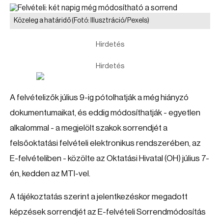
Közeleg a határidő
(Fotó: Illusztráció/Pexels)
Hirdetés
Hirdetés
A felvételizők július 9-ig pótolhatják a még hiányzó
dokumentumaikat, és eddig módosíthatják - egyetlen
alkalommal - a megjelölt szakok sorrendjét a
felsőoktatási felvételi elektronikus rendszerében, az
E-felvételiben - közölte az Oktatási Hivatal (OH) július 7-
én, kedden az MTI-vel.
A tájékoztatás szerint a jelentkezéskor megadott
képzések sorrendjét az E-felvételi Sorrendmódosítás