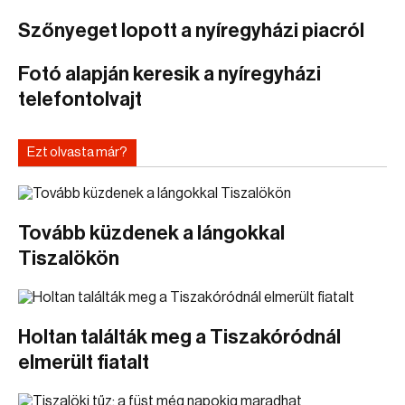
Szőnyeget lopott a nyíregyházi piacról
Fotó alapján keresik a nyíregyházi
telefontolvajt
Ezt olvasta már?
Tovább küzdenek a lángokkal
Tiszalökön
Holtan találták meg a Tiszakóródnál
elmerült fiatalt