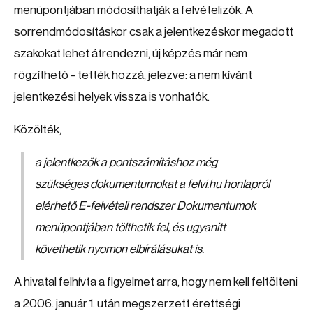
menüpontjában módosíthatják a felvételizők. A
sorrendmódosításkor csak a jelentkezéskor megadott
szakokat lehet átrendezni, új képzés már nem
rögzíthető - tették hozzá, jelezve: a nem kívánt
jelentkezési helyek vissza is vonhatók.
Közölték,
a jelentkezők a pontszámításhoz még
szükséges dokumentumokat a felvi.hu honlapról
elérhető E-felvételi rendszer Dokumentumok
menüpontjában tölthetik fel, és ugyanitt
követhetik nyomon elbírálásukat is.
A hivatal felhívta a figyelmet arra, hogy nem kell feltölteni
a 2006. január 1. után megszerzett érettségi