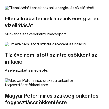
Ellenállóbbá tennék hazánk energia- és
vízellátását
Munkához lát a védelmi munkacsoport.
Tíz éve nem látott szintre csökkent az
infláció
Az elemzőket is meglepte.
Magyar Péter: nincs szükség önkéntes
fogyasztáscsökkentésre