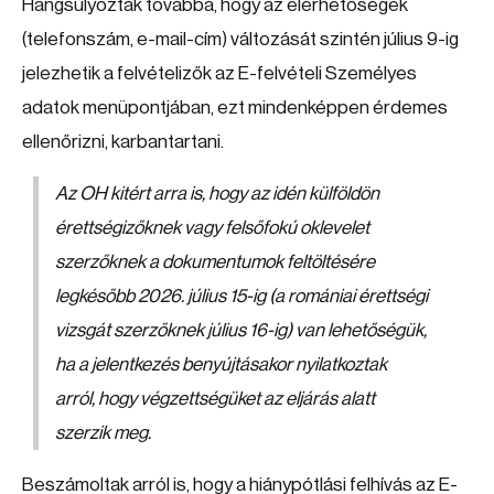
Hangsúlyozták továbbá, hogy az elérhetőségek
(telefonszám, e-mail-cím) változását szintén július 9-ig
jelezhetik a felvételizők az E-felvételi Személyes
adatok menüpontjában, ezt mindenképpen érdemes
ellenőrizni, karbantartani.
Az OH kitért arra is, hogy az idén külföldön
érettségizőknek vagy felsőfokú oklevelet
szerzőknek a dokumentumok feltöltésére
legkésőbb 2026. július 15-ig (a romániai érettségi
vizsgát szerzőknek július 16-ig) van lehetőségük,
ha a jelentkezés benyújtásakor nyilatkoztak
arról, hogy végzettségüket az eljárás alatt
szerzik meg.
Beszámoltak arról is, hogy a hiánypótlási felhívás az E-