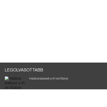
LEGOLVASOTTABB
Halálos baleset a 41-es főúton
Magyar Péter: ülésezett a Kormányzati Védelmi
Munkacsoport