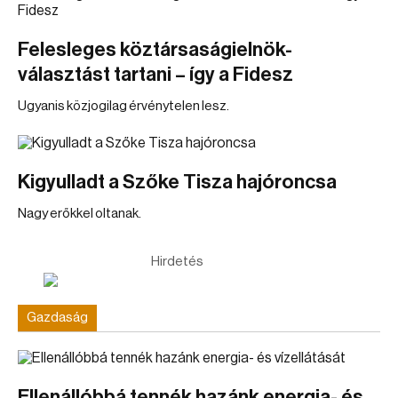
Felesleges köztársaságielnök-
választást tartani – így a Fidesz
Ugyanis közjogilag érvénytelen lesz.
Kigyulladt a Szőke Tisza hajóroncsa
Nagy erőkkel oltanak.
Hirdetés
Gazdaság
Ellenállóbbá tennék hazánk energia- és