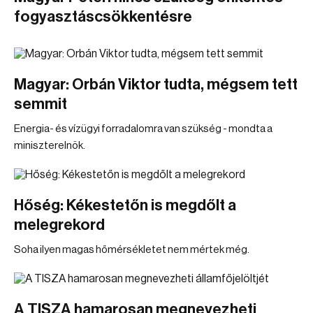
fogyasztáscsökkentésre
Magyar: Orbán Viktor tudta, mégsem tett
semmit
Energia- és vízügyi forradalomra van szükség - mondta a
miniszterelnök.
Hőség: Kékestetőn is megdőlt a
melegrekord
Soha ilyen magas hőmérsékletet nem mértek még.
A TISZA hamarosan megnevezheti