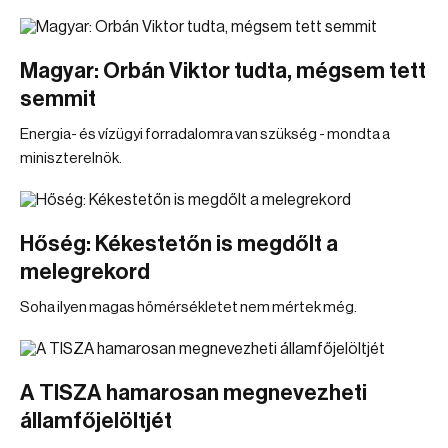
Magyar: Orbán Viktor tudta, mégsem tett
semmit
Energia- és vízügyi forradalomra van szükség - mondta a
miniszterelnök.
Hőség: Kékestetőn is megdőlt a
melegrekord
Soha ilyen magas hőmérsékletet nem mértek még.
A TISZA hamarosan megnevezheti
államfőjelöltjét