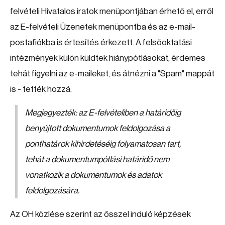
felvételi Hivatalos iratok menüpontjában érhető el, erről
az E-felvételi Üzenetek menüpontba és az e-mail-
postafiókba is értesítés érkezett. A felsőoktatási
intézmények külön küldtek hiánypótlásokat, érdemes
tehát figyelni az e-maileket, és átnézni a "Spam" mappát
is - tették hozzá.
Megjegyezték: az E-felvételiben a határidőig
benyújtott dokumentumok feldolgozása a
ponthatárok kihirdetéséig folyamatosan tart,
tehát a dokumentumpótlási határidő nem
vonatkozik a dokumentumok és adatok
feldolgozására.
Az OH közlése szerint az ősszel induló képzések