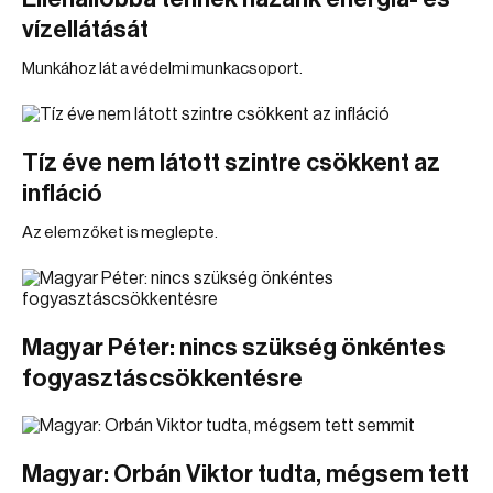
vízellátását
Munkához lát a védelmi munkacsoport.
Tíz éve nem látott szintre csökkent az
infláció
Az elemzőket is meglepte.
Magyar Péter: nincs szükség önkéntes
fogyasztáscsökkentésre
Magyar: Orbán Viktor tudta, mégsem tett