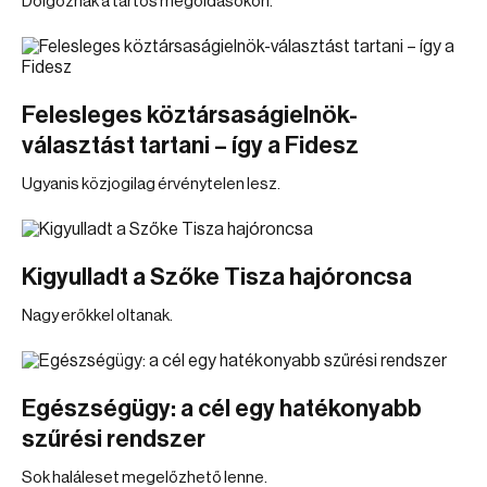
Dolgoznak a tartós megoldásokon.
Felesleges köztársaságielnök-
választást tartani – így a Fidesz
Ugyanis közjogilag érvénytelen lesz.
Kigyulladt a Szőke Tisza hajóroncsa
Nagy erőkkel oltanak.
Egészségügy: a cél egy hatékonyabb
szűrési rendszer
Sok haláleset megelőzhető lenne.