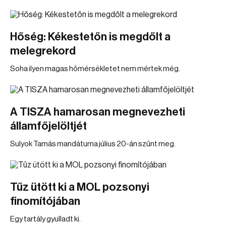
Hőség: Kékestetőn is megdőlt a
melegrekord
Soha ilyen magas hőmérsékletet nem mértek még.
A TISZA hamarosan megnevezheti
államfőjelöltjét
Sulyok Tamás mandátuma július 20-án szűnt meg.
Tűz ütött ki a MOL pozsonyi
finomítójában
Egy tartály gyulladt ki.