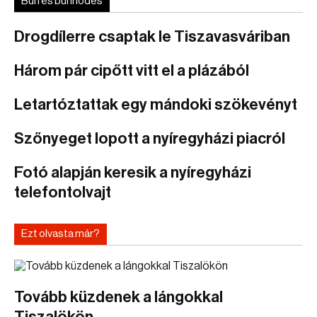
Bűn és bűnhődés
Drogdílerre csaptak le Tiszavasváriban
Három pár cipőtt vitt el a plázából
Letartóztattak egy mándoki szökevényt
Szőnyeget lopott a nyíregyházi piacról
Fotó alapján keresik a nyíregyházi
telefontolvajt
Ezt olvasta már?
Tovább küzdenek a lángokkal