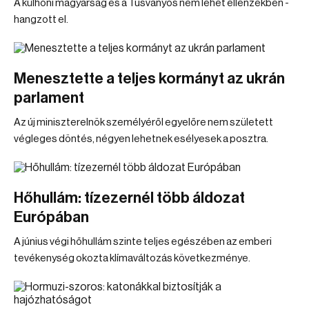
A külhoni magyarság és a Tusványos nem lehet ellenzékben -
hangzott el.
Menesztette a teljes kormányt az ukrán
parlament
Az új miniszterelnök személyéről egyelőre nem született
végleges döntés, négyen lehetnek esélyesek a posztra.
Hőhullám: tízezernél több áldozat
Európában
A június végi hőhullám szinte teljes egészében az emberi
tevékenység okozta klímaváltozás következménye.