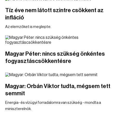
Tíz éve nem látott szintre csökkent az
infláció
Az elemzőket is meglepte.
Magyar Péter: nincs szükség önkéntes
fogyasztáscsökkentésre
Magyar: Orbán Viktor tudta, mégsem tett
semmit
Energia- és vízügyi forradalomra van szükség - mondta a
miniszterelnök.