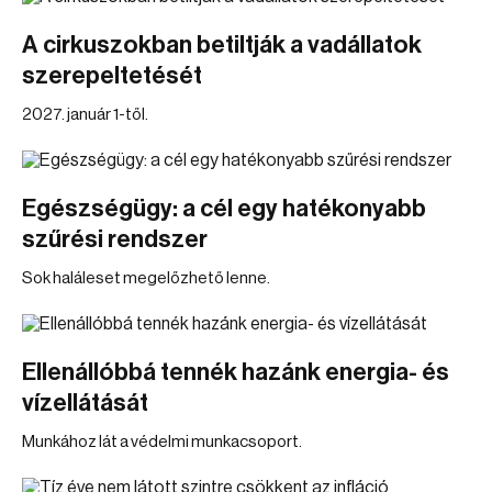
A cirkuszokban betiltják a vadállatok
szerepeltetését
2027. január 1-től.
Egészségügy: a cél egy hatékonyabb
szűrési rendszer
Sok haláleset megelőzhető lenne.
Ellenállóbbá tennék hazánk energia- és
vízellátását
Munkához lát a védelmi munkacsoport.