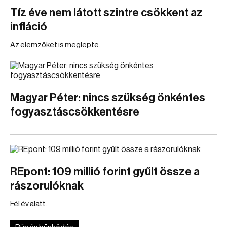
Tíz éve nem látott szintre csökkent az
infláció
Az elemzőket is meglepte.
Magyar Péter: nincs szükség önkéntes
fogyasztáscsökkentésre
REpont: 109 millió forint gyűlt össze a
rászorulóknak
Fél év alatt.