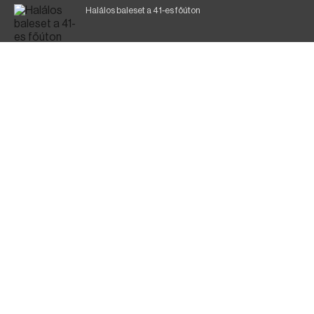
Halálos baleset a 41-es főúton
Magyar Péter: a legkritikusabb öt nap áll előttünk
700 megawattot spóroltak össze a magyarok
Fák égnek Tyukod és Nagyecsed között
Fürdőző után kutatnak Tiszakóródnál