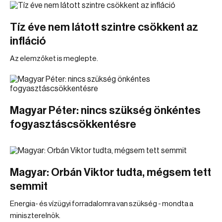
Tíz éve nem látott szintre csökkent az
infláció
Az elemzőket is meglepte.
Magyar Péter: nincs szükség önkéntes
fogyasztáscsökkentésre
Magyar: Orbán Viktor tudta, mégsem tett
semmit
Energia- és vízügyi forradalomra van szükség - mondta a
miniszterelnök.