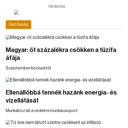
Hirdetés
Gazdaság
Magyar: öt százalékra csökken a tűzifa
áfája
Szeptember közepétől.
Ellenállóbbá tennék hazánk energia- és
vízellátását
Munkához lát a védelmi munkacsoport.