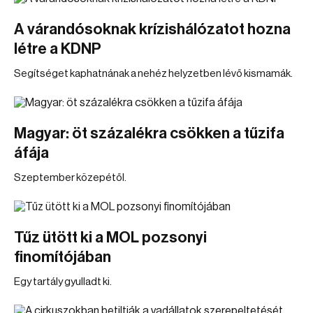
A várandósoknak krízishálózatot hozna
létre a KDNP
Segítséget kaphatnának a nehéz helyzetben lévő kismamák.
Magyar: öt százalékra csökken a tűzifa
áfája
Szeptember közepétől.
Tűz ütött ki a MOL pozsonyi
finomítójában
Egy tartály gyulladt ki.