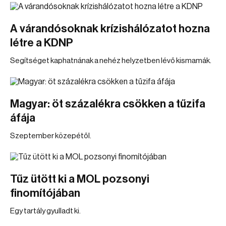
A várandósoknak krízishálózatot hozna
létre a KDNP
Segítséget kaphatnának a nehéz helyzetben lévő kismamák.
Magyar: öt százalékra csökken a tűzifa
áfája
Szeptember közepétől.
Tűz ütött ki a MOL pozsonyi
finomítójában
Egy tartály gyulladt ki.