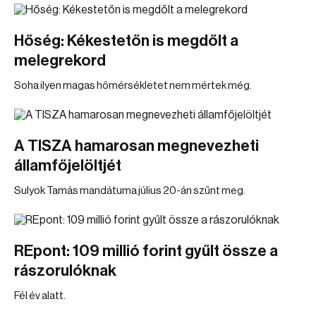
Hőség: Kékestetőn is megdőlt a
melegrekord
Soha ilyen magas hőmérsékletet nem mértek még.
A TISZA hamarosan megnevezheti
államfőjelöltjét
Sulyok Tamás mandátuma július 20-án szűnt meg.
REpont: 109 millió forint gyűlt össze a
rászorulóknak
Fél év alatt.