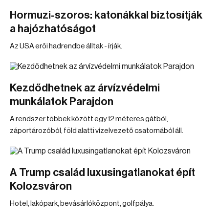
Hormuzi-szoros: katonákkal biztosítják
a hajózhatóságot
Az USA erői hadrendbe álltak - írják.
Kezdődhetnek az árvízvédelmi
munkálatok Parajdon
A rendszer többek között egy 12 méteres gátból,
záportározóból, föld alatti vízelvezető csatornából áll.
A Trump család luxusingatlanokat épít
Kolozsváron
Hotel, lakópark, bevásárlóközpont, golfpálya.