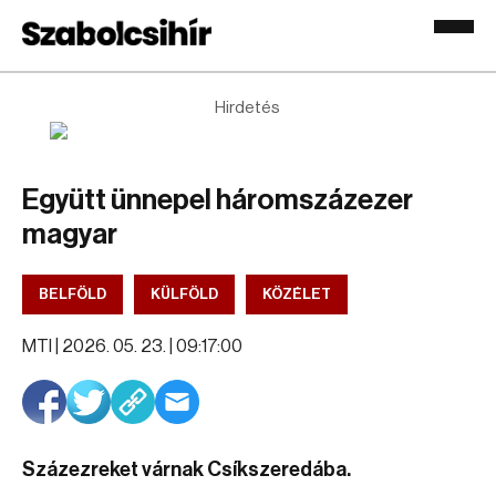
Hirdetés
Együtt ünnepel háromszázezer
magyar
BELFÖLD
KÜLFÖLD
KÖZÉLET
MTI |
2026. 05. 23. | 09:17:00
Százezreket várnak Csíkszeredába.