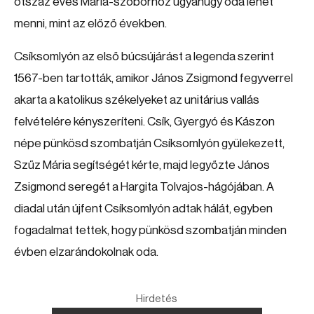
ötszáz éves Mária-szoborhoz ugyanúgy oda lehet
menni, mint az előző években.
Csíksomlyón az első búcsújárást a legenda szerint
1567-ben tartották, amikor János Zsigmond fegyverrel
akarta a katolikus székelyeket az unitárius vallás
felvételére kényszeríteni. Csík, Gyergyó és Kászon
népe pünkösd szombatján Csíksomlyón gyülekezett,
Szűz Mária segítségét kérte, majd legyőzte János
Zsigmond seregét a Hargita Tolvajos-hágójában. A
diadal után újfent Csíksomlyón adtak hálát, egyben
fogadalmat tettek, hogy pünkösd szombatján minden
évben elzarándokolnak oda.
Hirdetés