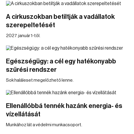
A cirkuszokban betiltják a vadállatok
szerepeltetését
2027. január 1-től.
Egészségügy: a cél egy hatékonyabb
szűrési rendszer
Sok haláleset megelőzhető lenne.
Ellenállóbbá tennék hazánk energia- és
vízellátását
Munkához lát a védelmi munkacsoport.