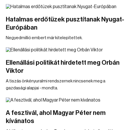
Hatalmas erdőtüzek pusztítanak Nyugat-
Európában
Negyedmillió embert már kitelepítettek.
Ellenállási politikát hirdetett meg Orbán
Viktor
A tiszás önkényuralmi rendszernek nincsenek meg a
gazdasági alapjai - mondta.
A fesztivál, ahol Magyar Péter nem
kívánatos