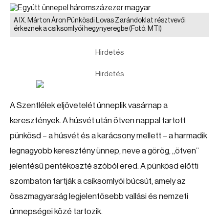
A IX. Márton Áron Pünkösdi Lovas Zarándoklat résztvevői
érkeznek a csíksomlyói hegynyeregbe
(Fotó: MTI)
Hirdetés
Hirdetés
A Szentlélek eljövetelét ünneplik vasárnap a
keresztények. A húsvét után ötven nappal tartott
pünkösd – a húsvét és a karácsony mellett – a harmadik
legnagyobb keresztény ünnep, neve a görög, „ötven”
jelentésű pentékoszté szóból ered. A pünkösd előtti
szombaton tartják a csíksomlyói búcsút, amely az
összmagyarság legjelentősebb vallási és nemzeti
ünnepségei közé tartozik.