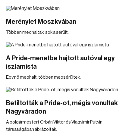
Merénylet Moszkvában
Többen meghaltak; sok a sérült.
A Pride-menetbe hajtott autóval egy
iszlamista
Egy nő meghalt, többen megsérültek.
Betiltották a Pride-ot, mégis vonultak
Nagyváradon
A polgármestert Orbán Viktor és Vlagyimir Putyin
társaságában ábrázolták.