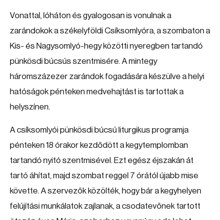
Vonattal, lóháton és gyalogosan is vonulnak a
zarándokok a székelyföldi Csíksomlyóra, a szombaton a
Kis- és Nagysomlyó-hegy közötti nyeregben tartandó
pünkösdi búcsús szentmisére. A mintegy
háromszázezer zarándok fogadására készülve a helyi
hatóságok pénteken medvehajtást is tartottak a
helyszínen.
A csíksomlyói pünkösdi búcsú liturgikus programja
pénteken 18 órakor kezdődött a kegytemplomban
tartandó nyitó szentmisével. Ezt egész éjszakán át
tartó áhítat, majd szombat reggel 7 órától újabb mise
követte. A szervezők közölték, hogy bár a kegyhelyen
felújítási munkálatok zajlanak, a csodatevőnek tartott