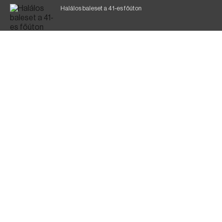
Halálos baleset a 41-es főúton
Gyász: elhunyt az olaszok legendás labdarúgója
Magyar Péter: ülésezett a Kormányzati Védelmi
Munkacsoport
Fák égnek Tyukod és Nagyecsed között
Fürdőző után kutatnak Tiszakóródnál