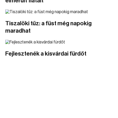
elmerült fiatalt
Tiszalöki tűz: a füst még napokig
maradhat
Fejlesztenék a kisvárdai fürdőt