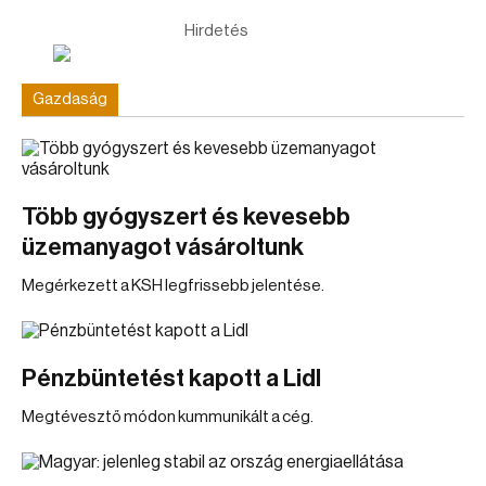
Hirdetés
Gazdaság
Több gyógyszert és kevesebb
üzemanyagot vásároltunk
Megérkezett a KSH legfrissebb jelentése.
Pénzbüntetést kapott a Lidl
Megtévesztő módon kummunikált a cég.