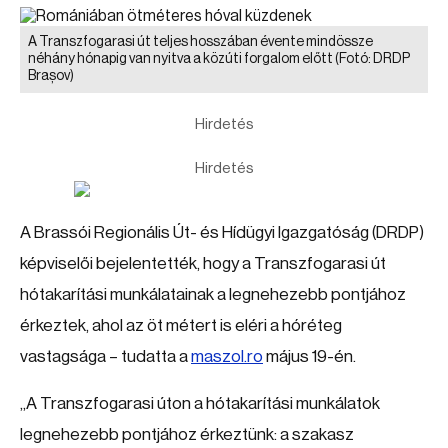
A Transzfogarasi út teljes hosszában évente mindössze
néhány hónapig van nyitva a közúti forgalom előtt
(Fotó: DRDP
Brașov)
Hirdetés
Hirdetés
A Brassói Regionális Út- és Hídügyi Igazgatóság (DRDP)
képviselői bejelentették, hogy a Transzfogarasi út
hótakarítási munkálatainak a legnehezebb pontjához
érkeztek, ahol az öt métert is eléri a hóréteg
vastagsága – tudatta a
maszol.ro
május 19-én.
„A Transzfogarasi úton a hótakarítási munkálatok
legnehezebb pontjához érkeztünk: a szakasz