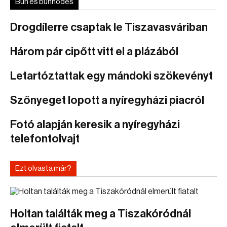
Bűn és bűnhődés
Drogdílerre csaptak le Tiszavasváriban
Három pár cipőtt vitt el a plázából
Letartóztattak egy mándoki szökevényt
Szőnyeget lopott a nyíregyházi piacról
Fotó alapján keresik a nyíregyházi
telefontolvajt
Ezt olvasta már?
Holtan találták meg a Tiszakóródnál