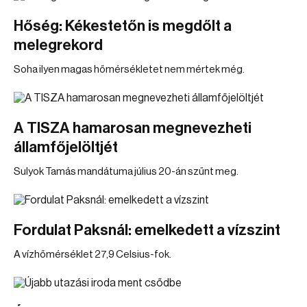
Hőség: Kékestetőn is megdőlt a
melegrekord
Soha ilyen magas hőmérsékletet nem mértek még.
A TISZA hamarosan megnevezheti
államfőjelöltjét
Sulyok Tamás mandátuma július 20-án szűnt meg.
Fordulat Paksnál: emelkedett a vízszint
A vízhőmérséklet 27,9 Celsius-fok.