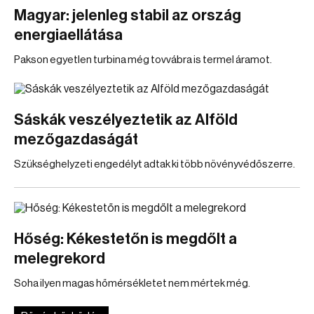
Magyar: jelenleg stabil az ország
energiaellátása
Pakson egyetlen turbina még tovvábra is termel áramot.
Sáskák veszélyeztetik az Alföld
mezőgazdaságát
Szükséghelyzeti engedélyt adtak ki több növényvédőszerre.
Hőség: Kékestetőn is megdőlt a
melegrekord
Soha ilyen magas hőmérsékletet nem mértek még.