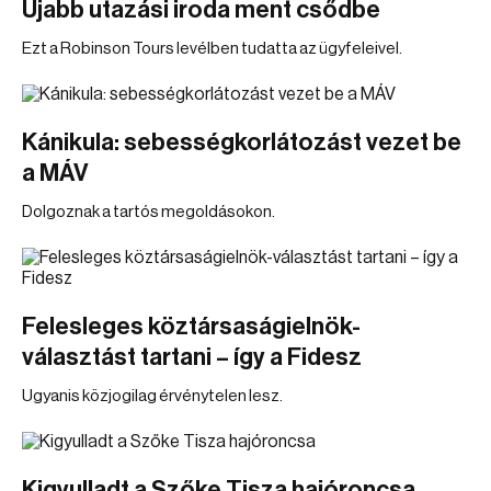
Újabb utazási iroda ment csődbe
Ezt a Robinson Tours levélben tudatta az ügyfeleivel.
Kánikula: sebességkorlátozást vezet be
a MÁV
Dolgoznak a tartós megoldásokon.
Felesleges köztársaságielnök-
választást tartani – így a Fidesz
Ugyanis közjogilag érvénytelen lesz.
Kigyulladt a Szőke Tisza hajóroncsa