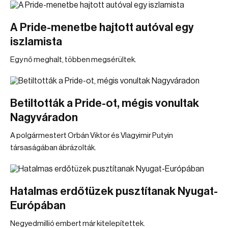
A Pride-menetbe hajtott autóval egy
iszlamista
Egy nő meghalt, többen megsérültek.
Betiltották a Pride-ot, mégis vonultak
Nagyváradon
A polgármestert Orbán Viktor és Vlagyimir Putyin
társaságában ábrázolták.
Hatalmas erdőtüzek pusztítanak Nyugat-
Európában
Negyedmillió embert már kitelepítettek.