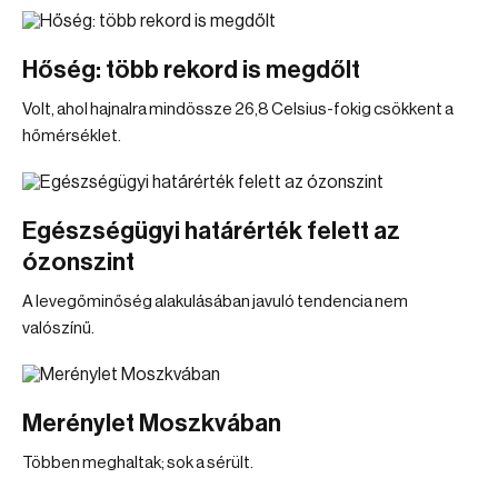
Hőség: több rekord is megdőlt
Volt, ahol hajnalra mindössze 26,8 Celsius-fokig csökkent a
hőmérséklet.
Egészségügyi határérték felett az
ózonszint
A levegőminőség alakulásában javuló tendencia nem
valószínű.
Merénylet Moszkvában
Többen meghaltak; sok a sérült.