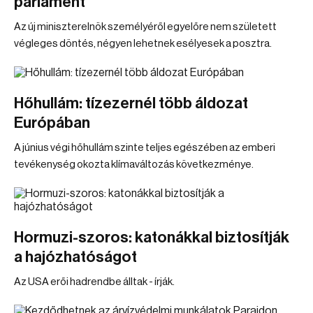
parlament
Az új miniszterelnök személyéről egyelőre nem született
végleges döntés, négyen lehetnek esélyesek a posztra.
Hőhullám: tízezernél több áldozat
Európában
A június végi hőhullám szinte teljes egészében az emberi
tevékenység okozta klímaváltozás következménye.
Hormuzi-szoros: katonákkal biztosítják
a hajózhatóságot
Az USA erői hadrendbe álltak - írják.