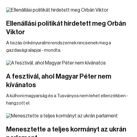
Ellenállási politikát hirdetett meg Orbán
Viktor
A tiszás önkényuralmi rendszernek nincsenek meg a
gazdasági alapjai - mondta.
A fesztivál, ahol Magyar Péter nem
kívánatos
A külhoni magyarság és a Tusványos nem lehet ellenzékben -
hangzott el.
Menesztette a teljes kormányt az ukrán