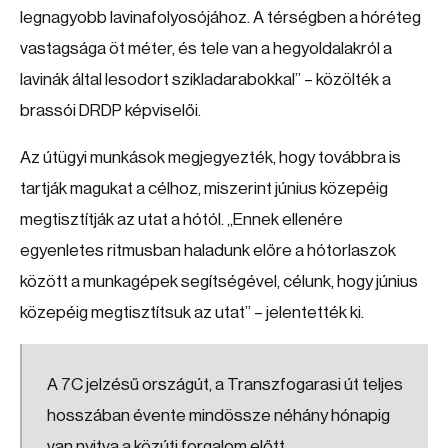
legnagyobb lavinafolyosójához. A térségben a hóréteg
vastagsága öt méter, és tele van a hegyoldalakról a
lavinák által lesodort szikladarabokkal” – közölték a
brassói DRDP képviselői.
Az útügyi munkások megjegyezték, hogy továbbra is
tartják magukat a célhoz, miszerint június közepéig
megtisztítják az utat a hótól. „Ennek ellenére
egyenletes ritmusban haladunk előre a hótorlaszok
között a munkagépek segítségével, célunk, hogy június
közepéig megtisztítsuk az utat” – jelentették ki.
A 7C jelzésű országút, a Transzfogarasi út teljes
hosszában évente mindössze néhány hónapig
van nyitva a közúti forgalom előtt.