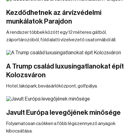
Kezdődhetnek az árvízvédelmi
munkálatok Parajdon
A rendszer többek között egy 12 méteres gátból,
záportározóból, föld alatti vízelvezető csatornából áll.
A Trump család luxusingatlanokat épít
Kolozsváron
Hotel, lakópark, bevásárlóközpont, golfpálya.
Javult Európa levegőjének minősége
Folyamatosan csökken a főbb légszennyező anyagok
kibocsátása.