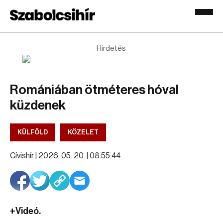
Hirdetés
Romániában ötméteres hóval
küzdenek
KÜLFÖLD
KÖZÉLET
Cívishír |
2026. 05. 20. | 08:55:44
+Videó.