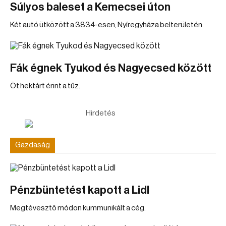
Súlyos baleset a Kemecsei úton
Két autó ütközött a 3834-esen, Nyíregyháza belterületén.
Fák égnek Tyukod és Nagyecsed között
Öt hektárt érint a tűz.
Hirdetés
Gazdaság
Pénzbüntetést kapott a Lidl
Megtévesztő módon kummunikált a cég.