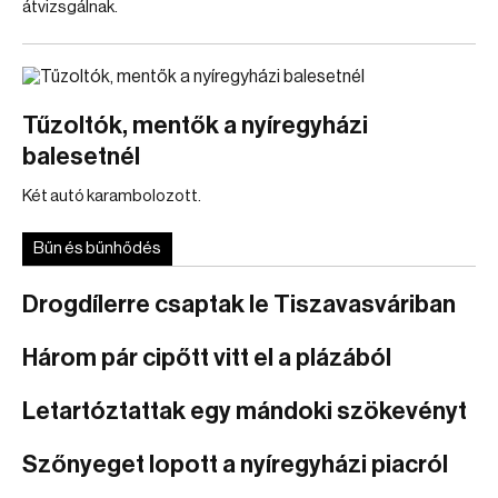
átvizsgálnak.
Tűzoltók, mentők a nyíregyházi
balesetnél
Két autó karambolozott.
Bűn és bűnhődés
Drogdílerre csaptak le Tiszavasváriban
Három pár cipőtt vitt el a plázából
Letartóztattak egy mándoki szökevényt
Szőnyeget lopott a nyíregyházi piacról