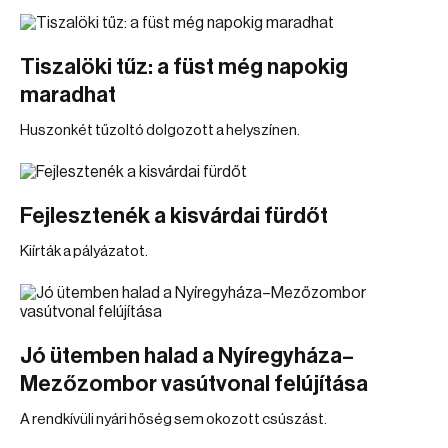
Tiszalöki tűz: a füst még napokig
maradhat
Huszonkét tűzoltó dolgozott a helyszínen.
Fejlesztenék a kisvárdai fürdőt
Kiírták a pályázatot.
Jó ütemben halad a Nyíregyháza–
Mezőzombor vasútvonal felújítása
A rendkívüli nyári hőség sem okozott csúszást.