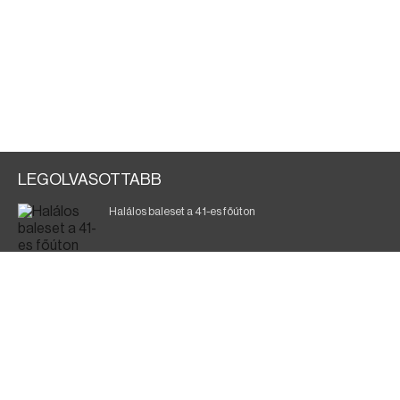
LEGOLVASOTTABB
Halálos baleset a 41-es főúton
Gyász: elhunyt az olaszok legendás labdarúgója
Magyar Péter: ülésezett a Kormányzati Védelmi
Munkacsoport