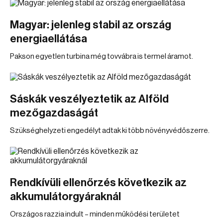
Magyar: jelenleg stabil az ország
energiaellátása
Pakson egyetlen turbina még tovvábra is termel áramot.
Sáskák veszélyeztetik az Alföld
mezőgazdaságát
Szükséghelyzeti engedélyt adtak ki több növényvédőszerre.
Rendkívüli ellenőrzés következik az
akkumulátorgyáraknál
Országos razzia indult – minden működési területet