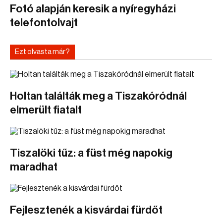
Fotó alapján keresik a nyíregyházi
telefontolvajt
Ezt olvasta már?
Holtan találták meg a Tiszakóródnál
elmerült fiatalt
Tiszalöki tűz: a füst még napokig
maradhat
Fejlesztenék a kisvárdai fürdőt