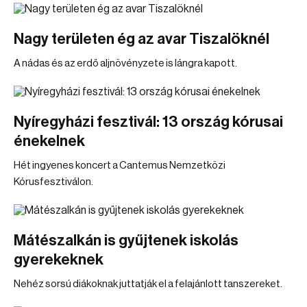
Nagy területen ég az avar Tiszalöknél
A nádas és az erdő aljnövényzete is lángra kapott.
Nyíregyházi fesztivál: 13 ország kórusai
énekelnek
Hét ingyenes koncert a Cantemus Nemzetközi
Kórusfesztiválon.
Mátészalkán is gyűjtenek iskolás
gyerekeknek
Nehéz sorsú diákoknak juttatják el a felajánlott tanszereket.