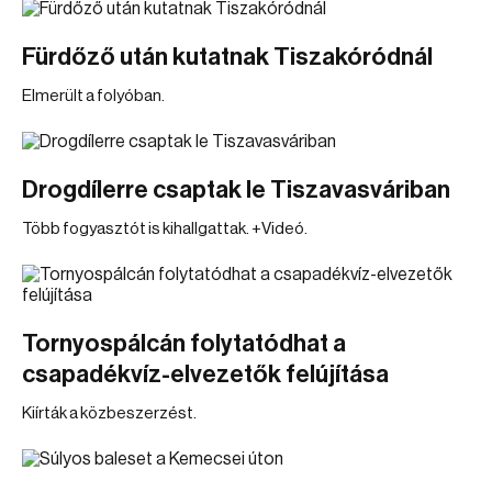
Fürdőző után kutatnak Tiszakóródnál
Elmerült a folyóban.
Drogdílerre csaptak le Tiszavasváriban
Több fogyasztót is kihallgattak. +Videó.
Tornyospálcán folytatódhat a
csapadékvíz-elvezetők felújítása
Kiírták a közbeszerzést.