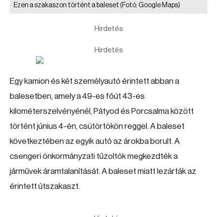
Ezen a szakaszon történt a baleset
(Fotó: Google Maps)
Hirdetés
Hirdetés
Egy kamion és két személyautó érintett abban a
balesetben, amely a 49-es főút 43-es
kilométerszelvényénél, Pátyod és Porcsalma között
történt június 4-én, csütörtökön reggel. A baleset
következtében az egyik autó az árokba borult. A
csengeri önkormányzati tűzoltók megkezdték a
járművek áramtalanítását. A baleset miatt lezárták az
érintett útszakaszt.