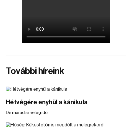
További híreink
Hétvégére enyhül a kánikula
De marad a meleg idő.