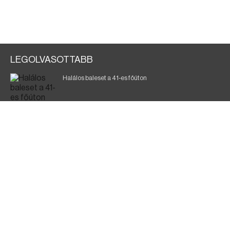
LEGOLVASOTTABB
Halálos baleset a 41-es főúton
Magyar Péter: a legkritikusabb öt nap áll előttünk
700 megawattot spóroltak össze a magyarok
Fák égnek Tyukod és Nagyecsed között