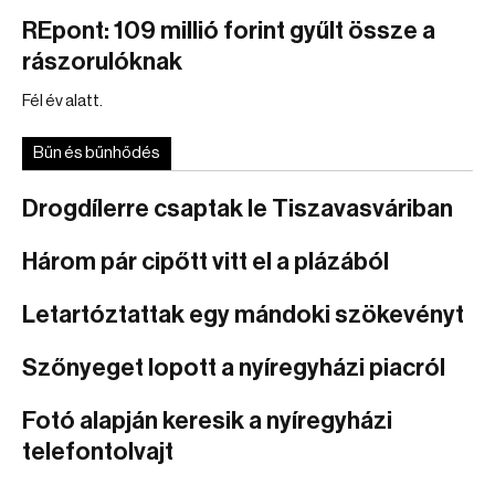
REpont: 109 millió forint gyűlt össze a
rászorulóknak
Fél év alatt.
Bűn és bűnhődés
Drogdílerre csaptak le Tiszavasváriban
Három pár cipőtt vitt el a plázából
Letartóztattak egy mándoki szökevényt
Szőnyeget lopott a nyíregyházi piacról
Fotó alapján keresik a nyíregyházi
telefontolvajt