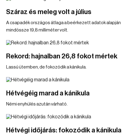
Száraz és meleg volt a július
A csapadék országos átlaga a beérkezett adatok alapján
mindössze 19,8 milliméter volt.
Rekord: hajnalban 26,8 fokot mértek
Lassú ütemben, de fokozódik a kánikula.
Hétvégéig marad a kánikula
Némi enyhülés azután várható.
Hétvégi időjárás: fokozódik a kánikula