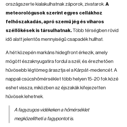
országszerte kialakulhatnak záporok, zivatarok.
A
meteorológusok szerint egyes cellákhoz
felhőszakadás, apró szemű jég és viharos
széllökések is társulhatnak.
Több térségben rövid
idő alatt jelentős mennyiségű csapadék hullhat.
A hét közepén markáns hidegfront érkezik, amely
mögött északnyugatira fordul a szél, és érezhetően
hűvösebb légtömeg árasztja el a Kárpát-medencét. A
nappali csúcshőmérséklet több helyen 15-20 fok közé
eshet vissza, miközben az éjszakák kifejezetten
hűvösek lehetnek.
A fagyzugos vidékeken a hőmérséklet
megközelítheti a fagypontot is.