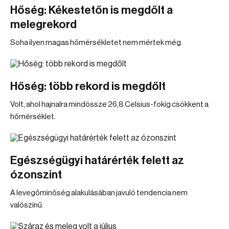
Hőség: Kékestetőn is megdőlt a
melegrekord
Soha ilyen magas hőmérsékletet nem mértek még.
Hőség: több rekord is megdőlt
Volt, ahol hajnalra mindössze 26,8 Celsius-fokig csökkent a
hőmérséklet.
Egészségügyi határérték felett az
ózonszint
A levegőminőség alakulásában javuló tendencia nem
valószínű.