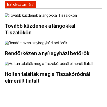
Ezt olvasta már?
Tovább küzdenek a lángokkal
Tiszalökön
Rendőrkézen a nyíregyházi betörők
Holtan találták meg a Tiszakóródnál
elmerült fiatalt