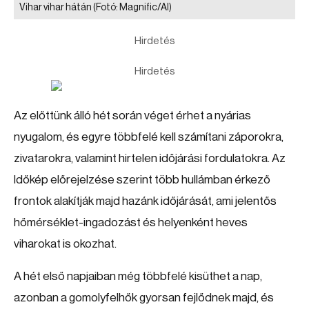
Vihar vihar hátán
(Fotó: Magnific/AI)
Hirdetés
Hirdetés
Az előttünk álló hét során véget érhet a nyárias
nyugalom, és egyre többfelé kell számítani záporokra,
zivatarokra, valamint hirtelen időjárási fordulatokra. Az
Időkép előrejelzése szerint több hullámban érkező
frontok alakítják majd hazánk időjárását, ami jelentős
hőmérséklet-ingadozást és helyenként heves
viharokat is okozhat.
A hét első napjaiban még többfelé kisüthet a nap,
azonban a gomolyfelhők gyorsan fejlődnek majd, és