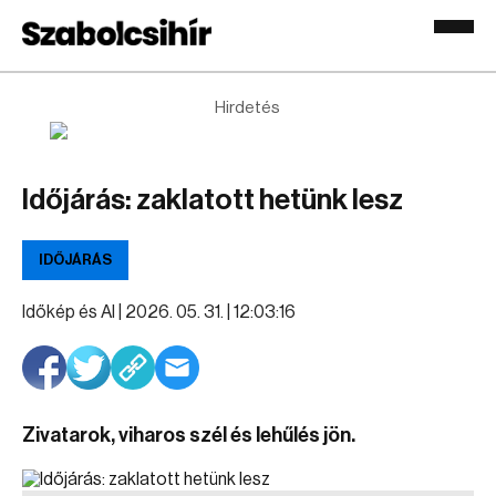
Hirdetés
Időjárás: zaklatott hetünk lesz
IDŐJÁRÁS
Időkép és AI |
2026. 05. 31. | 12:03:16
Zivatarok, viharos szél és lehűlés jön.