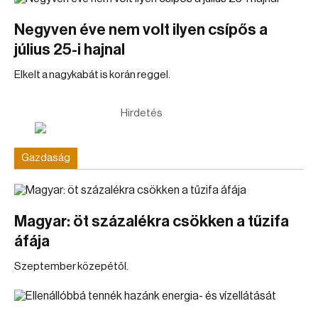
Negyven éve nem volt ilyen csípős a
július 25-i hajnal
Elkelt a nagykabát is korán reggel.
Hirdetés
Gazdaság
Magyar: öt százalékra csökken a tűzifa
áfája
Szeptember közepétől.