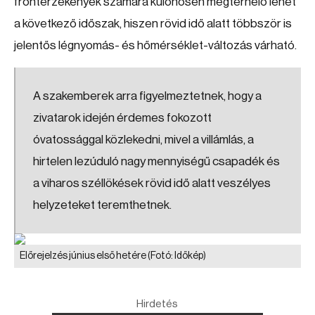
frontérzékenyek számára különösen megterhelő lehet
a következő időszak, hiszen rövid idő alatt többször is
jelentős légnyomás- és hőmérséklet-változás várható.
A szakemberek arra figyelmeztetnek, hogy a
zivatarok idején érdemes fokozott
óvatossággal közlekedni, mivel a villámlás, a
hirtelen lezúduló nagy mennyiségű csapadék és
a viharos széllökések rövid idő alatt veszélyes
helyzeteket teremthetnek.
Előrejelzés június első hetére
(Fotó: Időkép)
Hirdetés