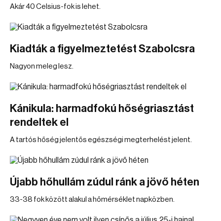
Akár 40 Celsius-fok is lehet.
Kiadták a figyelmeztetést Szabolcsra
Nagyon meleg lesz.
Kánikula: harmadfokú hőségriasztást
rendeltek el
A tartós hőség jelentős egészségi megterhelést jelent.
Újabb hőhullám zúdul ránk a jövő héten
33-38 fok között alakul a hőmérséklet napközben.