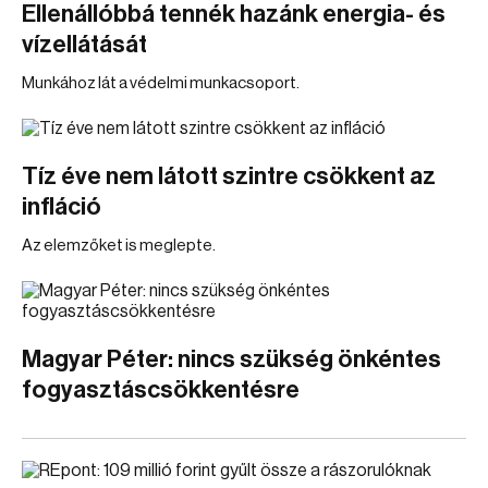
Ellenállóbbá tennék hazánk energia- és
vízellátását
Munkához lát a védelmi munkacsoport.
Tíz éve nem látott szintre csökkent az
infláció
Az elemzőket is meglepte.
Magyar Péter: nincs szükség önkéntes
fogyasztáscsökkentésre