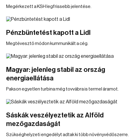
Megérkezett a KSH legfrissebb jelentése.
Pénzbüntetést kapott a Lidl
Megtévesztő módon kummunikált a cég.
Magyar: jelenleg stabil az ország
energiaellátása
Pakson egyetlen turbina még tovvábra is termel áramot.
Sáskák veszélyeztetik az Alföld
mezőgazdaságát
Szükséghelyzeti engedélyt adtak ki több növényvédőszerre.