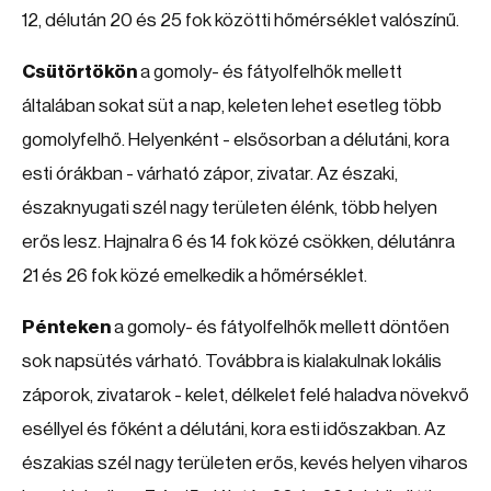
12, délután 20 és 25 fok közötti hőmérséklet valószínű.
Csütörtökön
a gomoly- és fátyolfelhők mellett
általában sokat süt a nap, keleten lehet esetleg több
gomolyfelhő. Helyenként - elsősorban a délutáni, kora
esti órákban - várható zápor, zivatar. Az északi,
északnyugati szél nagy területen élénk, több helyen
erős lesz. Hajnalra 6 és 14 fok közé csökken, délutánra
21 és 26 fok közé emelkedik a hőmérséklet.
Pénteken
a gomoly- és fátyolfelhők mellett döntően
sok napsütés várható. Továbbra is kialakulnak lokális
záporok, zivatarok - kelet, délkelet felé haladva növekvő
eséllyel és főként a délutáni, kora esti időszakban. Az
északias szél nagy területen erős, kevés helyen viharos