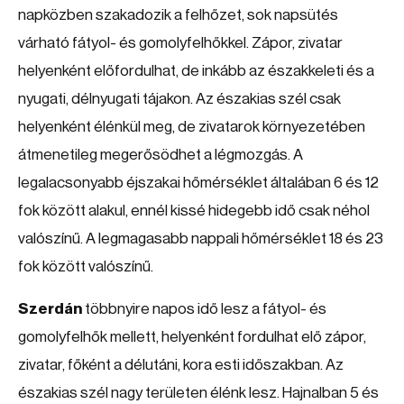
napközben szakadozik a felhőzet, sok napsütés
várható fátyol- és gomolyfelhőkkel. Zápor, zivatar
helyenként előfordulhat, de inkább az északkeleti és a
nyugati, délnyugati tájakon. Az északias szél csak
helyenként élénkül meg, de zivatarok környezetében
átmenetileg megerősödhet a légmozgás. A
legalacsonyabb éjszakai hőmérséklet általában 6 és 12
fok között alakul, ennél kissé hidegebb idő csak néhol
valószínű. A legmagasabb nappali hőmérséklet 18 és 23
fok között valószínű.
Szerdán
többnyire napos idő lesz a fátyol- és
gomolyfelhők mellett, helyenként fordulhat elő zápor,
zivatar, főként a délutáni, kora esti időszakban. Az
északias szél nagy területen élénk lesz. Hajnalban 5 és