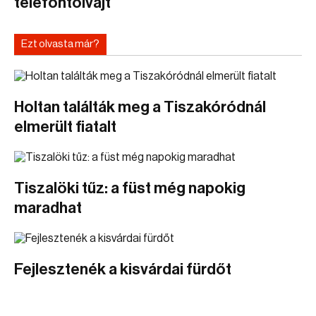
telefontolvajt
Ezt olvasta már?
Holtan találták meg a Tiszakóródnál
elmerült fiatalt
Tiszalöki tűz: a füst még napokig
maradhat
Fejlesztenék a kisvárdai fürdőt