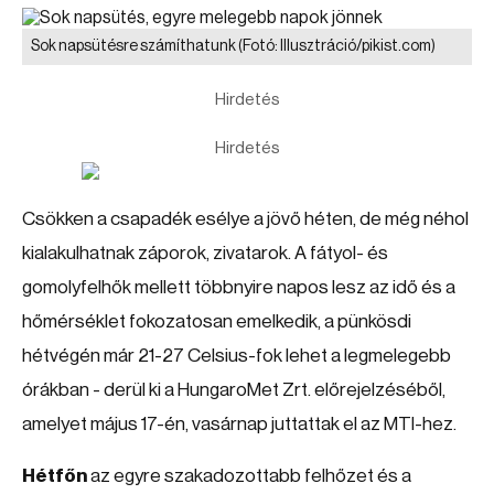
Sok napsütésre számíthatunk
(Fotó: Illusztráció/pikist.com)
Hirdetés
Hirdetés
Csökken a csapadék esélye a jövő héten, de még néhol
kialakulhatnak záporok, zivatarok. A fátyol- és
gomolyfelhők mellett többnyire napos lesz az idő és a
hőmérséklet fokozatosan emelkedik, a pünkösdi
hétvégén már 21-27 Celsius-fok lehet a legmelegebb
órákban - derül ki a HungaroMet Zrt. előrejelzéséből,
amelyet május 17-én, vasárnap juttattak el az MTI-hez.
Hétfőn
az egyre szakadozottabb felhőzet és a