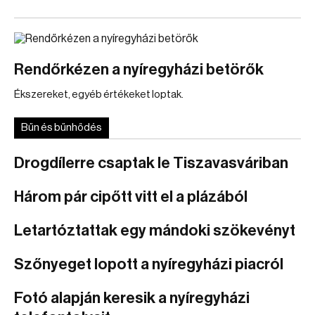
Rendőrkézen a nyíregyházi betörők
Ékszereket, egyéb értékeket loptak.
Bűn és bűnhődés
Drogdílerre csaptak le Tiszavasváriban
Három pár cipőtt vitt el a plázából
Letartóztattak egy mándoki szökevényt
Szőnyeget lopott a nyíregyházi piacról
Fotó alapján keresik a nyíregyházi