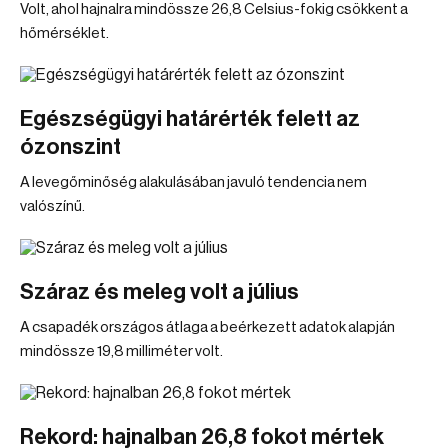
Volt, ahol hajnalra mindössze 26,8 Celsius-fokig csökkent a
hőmérséklet.
Egészségügyi határérték felett az
ózonszint
A levegőminőség alakulásában javuló tendencia nem
valószínű.
Száraz és meleg volt a július
A csapadék országos átlaga a beérkezett adatok alapján
mindössze 19,8 milliméter volt.
Rekord: hajnalban 26,8 fokot mértek