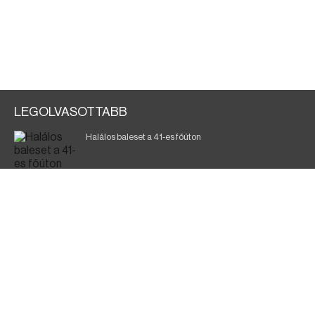
LEGOLVASOTTABB
Halálos baleset a 41-es főúton
Gyász: elhunyt az olaszok legendás labdarúgója
Magyar Péter: ülésezett a Kormányzati Védelmi
Munkacsoport