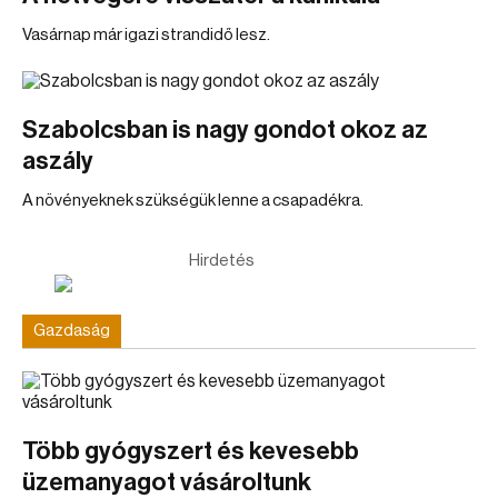
Vasárnap már igazi strandidő lesz.
Szabolcsban is nagy gondot okoz az
aszály
A növényeknek szükségük lenne a csapadékra.
Hirdetés
Gazdaság
Több gyógyszert és kevesebb
üzemanyagot vásároltunk