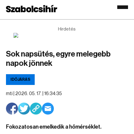
Hirdetés
Sok napsütés, egyre melegebb
napok jönnek
IDŐJÁRÁS
mti |
2026. 05. 17. | 16:34:35
Fokozatosan emelkedik a hőmérséklet.