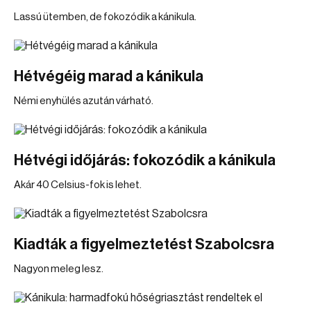
Lassú ütemben, de fokozódik a kánikula.
Hétvégéig marad a kánikula
Némi enyhülés azután várható.
Hétvégi időjárás: fokozódik a kánikula
Akár 40 Celsius-fok is lehet.
Kiadták a figyelmeztetést Szabolcsra
Nagyon meleg lesz.