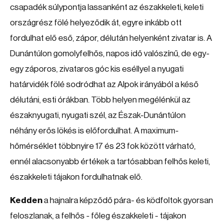
csapadék súlypontja lassanként az északkeleti, keleti
országrész fölé helyeződik át, egyre inkább ott
fordulhat elő eső, zápor, délután helyenként zivatar is. A
Dunántúlon gomolyfelhős, napos idő valószínű, de egy-
egy záporos, zivataros góc kis eséllyel a nyugati
határvidék fölé sodródhat az Alpok irányából a késő
délutáni, esti órákban. Több helyen megélénkül az
északnyugati, nyugati szél, az Észak-Dunántúlon
néhány erős lökés is előfordulhat. A maximum-
hőmérséklet többnyire 17 és 23 fok között várható,
ennél alacsonyabb értékek a tartósabban felhős keleti,
északkeleti tájakon fordulhatnak elő.
Kedden
a hajnalra képződő pára- és ködfoltok gyorsan
feloszlanak, a felhős - főleg északkeleti - tájakon