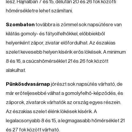
lesz. Hajnalban 7 és 15, délután 20 és 26 fok közötti
hőmérsékletre lehet számítani.
Szombaton
továbbra is zömmel sok napsütésre van
kilátás gomoly- és fátyolfelhőkkel, előbbiekből
helyenként zápor, zivatar előfordulhat. Az északias
szelet kevesebb helyen kísérik erős lökések. A minimum
8 és 16, a csúcshőmérséklet 21 és 26 fok között
alakulhat.
Pünkösdvasárnap
jórészt sok napsütés várható, de
már erőteljesebbé válhat a gomolyfelhő-képződés, és
záporok, zivatarok várhatók az ország egyes részein.
Az északias szelet élénk lökések kísérik. A
legalacsonyabb 8 és 15, a legmagasabb hőmérséklet 21
és 27 fok között várható.