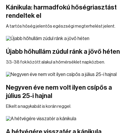
Kánikula: harmadfokú hőségriasztást
rendeltek el
A tartós hőség jelentős egészségi megterhelést jelent.
Újabb hőhullám zúdul ránk a jövő héten
33-38 fok között alakul a hőmérséklet napközben.
Negyven éve nem volt ilyen csípős a
július 25-i hajnal
Elkelt a nagykabát is korán reggel.
A hétvégére visszatér a kánikula