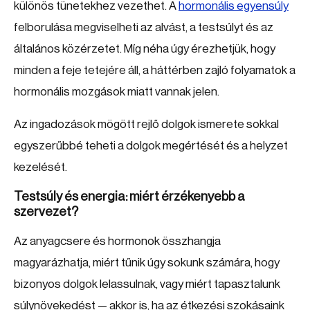
különös tünetekhez vezethet. A
hormonális egyensúly
felborulása megviselheti az alvást, a testsúlyt és az
általános közérzetet. Míg néha úgy érezhetjük, hogy
minden a feje tetejére áll, a háttérben zajló folyamatok a
hormonális mozgások miatt vannak jelen.
Az ingadozások mögött rejlő dolgok ismerete sokkal
egyszerűbbé teheti a dolgok megértését és a helyzet
kezelését.
Testsúly és energia: miért érzékenyebb a
szervezet?
Az anyagcsere és hormonok összhangja
magyarázhatja, miért tűnik úgy sokunk számára, hogy
bizonyos dolgok lelassulnak, vagy miért tapasztalunk
súlynövekedést — akkor is, ha az étkezési szokásaink