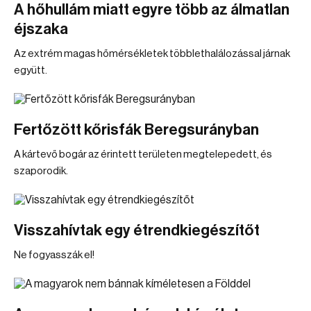
A hőhullám miatt egyre több az álmatlan
éjszaka
Az extrém magas hőmérsékletek többlethalálozással járnak
együtt.
Fertőzött kőrisfák Beregsurányban
A kártevő bogár az érintett területen megtelepedett, és
szaporodik.
Visszahívtak egy étrendkiegészítőt
Ne fogyasszák el!