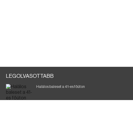
LEGOLVASOTTABB
Halálos baleset a 41-es főúton
Magyar Péter: ülésezett a Kormányzati Védelmi
Munkacsoport