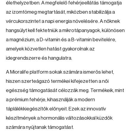
élethelyzetben. A megfelelő fehérjeellátás támogatja
az izomtömeg megtartását, miközben stabilizálja a
vércukorszintet a napi energia növelésére. A nőknek
hangsúlyt kell fektetniük a mikrotápanyagok, különösen
a magnézium, a D-vitamin és a B-vitamin bevitelére,
amelyek közvetlen hatást gyakorolnak az
idegrendszerre és hangulatra.
A Mioralife platform sokak számára ismerős lehet,
hiszen szerteágazó termékei kifejezetten a női
egészség támogatását célozzák meg. Termékeik, mint
a prémium fehérje, kihasználják a modern
táplálékkiegészítők előnyeit. Ezek az innovatív
készítmények a hormonális változásokkal küzdők
számára nyújtanak támogatást.