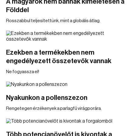
A magyarok nem bánnak kíméletesen a
Földdel
Rosszabbul teljesítettünk, mint a globális átlag.
Ezekben a termékekben nem
engedélyezett összetevők vannak
Ne fogyassza el!
Nyakunkon a pollenszezon
Rengetegen érzékenyek a parlagfű virágporára.
Több potencianövelőt is kivontak a