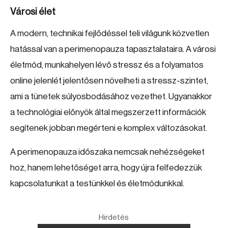
Városi élet
A modern, technikai fejlődéssel teli világunk közvetlen
hatással van a perimenopauza tapasztalataira. A városi
életmód, munkahelyen lévő stressz és a folyamatos
online jelenlét jelentősen növelheti a stressz-szintet,
ami a tünetek súlyosbodásához vezethet. Ugyanakkor
a technológiai előnyök által megszerzett információk
segítenek jobban megérteni e komplex változásokat.
A perimenopauza időszaka nemcsak nehézségeket
hoz, hanem lehetőséget arra, hogy újra felfedezzük
kapcsolatunkat a testünkkel és életmódunkkal.
Hirdetés