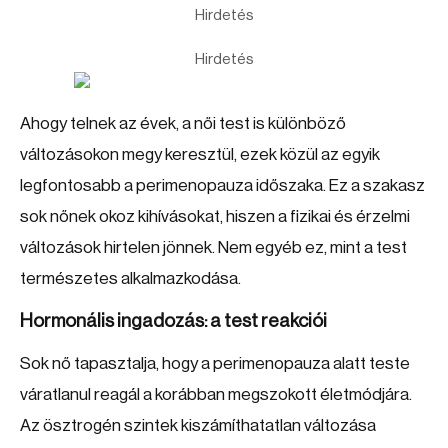
Hirdetés
Hirdetés
Ahogy telnek az évek, a női test is különböző
változásokon megy keresztül, ezek közül az egyik
legfontosabb a perimenopauza időszaka. Ez a szakasz
sok nőnek okoz kihívásokat, hiszen a fizikai és érzelmi
változások hirtelen jönnek. Nem egyéb ez, mint a test
természetes alkalmazkodása.
Hormonális ingadozás: a test reakciói
Sok nő tapasztalja, hogy a perimenopauza alatt teste
váratlanul reagál a korábban megszokott életmódjára.
Az ösztrogén szintek kiszámíthatatlan változása