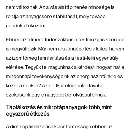
nem változnak. Az alvás alatti pihenés minősége is
rontja az anyagcsere stabilitását, mely további
gondokat okozhat.
Ebben az átmeneti időszakban a testmozgás szerepe
is megváltozik. Már nem a kalóriaégetés a kulcs, hanem
az izomtömeg fenntartása és a testi-lelki egyensúly
elérése. Tegyük fel magunknak a kérdést: hogyan hat a
mindennapi tevékenységeink az energiaszintünkre és
közérzetünkre? Az életkor előrehaladtával a
szokásaink egyre nagyobb befolyással bírnak.
Táplálkozás és mikrotápanyagok: több, mint
egyszerű étkezés
A diéta optimalizálása kulcsfontosságú ebben az