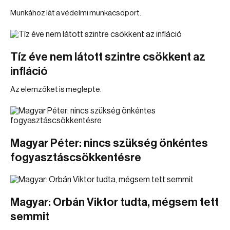
Munkához lát a védelmi munkacsoport.
Tíz éve nem látott szintre csökkent az
infláció
Az elemzőket is meglepte.
Magyar Péter: nincs szükség önkéntes
fogyasztáscsökkentésre
Magyar: Orbán Viktor tudta, mégsem tett
semmit