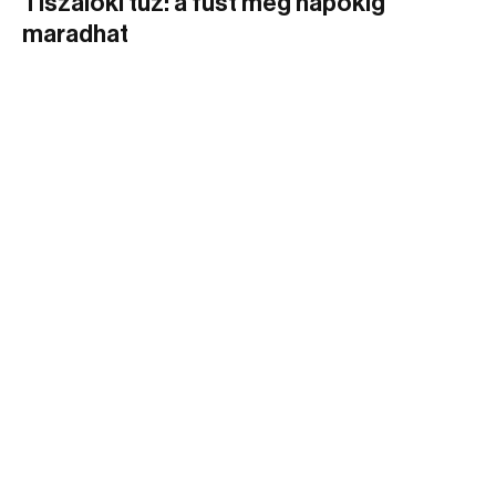
Tiszalöki tűz: a füst még napokig
maradhat