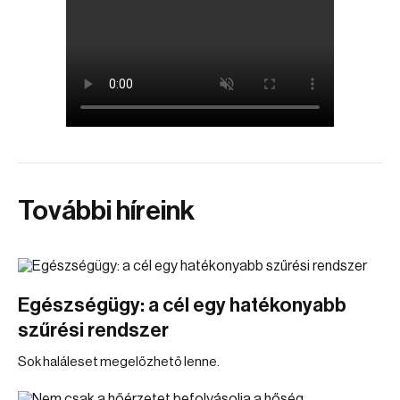
További híreink
Egészségügy: a cél egy hatékonyabb
szűrési rendszer
Sok haláleset megelőzhető lenne.