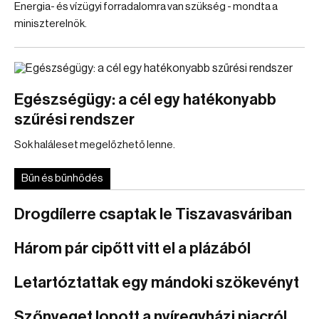
Energia- és vízügyi forradalomra van szükség - mondta a
miniszterelnök.
Egészségügy: a cél egy hatékonyabb
szűrési rendszer
Sok haláleset megelőzhető lenne.
Bűn és bűnhődés
Drogdílerre csaptak le Tiszavasváriban
Három pár cipőtt vitt el a plázából
Letartóztattak egy mándoki szökevényt
Szőnyeget lopott a nyíregyházi piacról