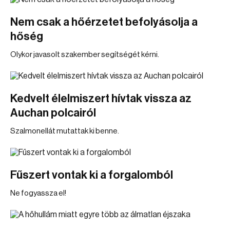
Nem csak a hőérzetet befolyásolja a
hőség
Olykor javasolt szakember segítségét kérni.
Kedvelt élelmiszert hívtak vissza az
Auchan polcairól
Szalmonellát mutattak ki benne.
Fűszert vontak ki a forgalomból
Ne fogyassza el!