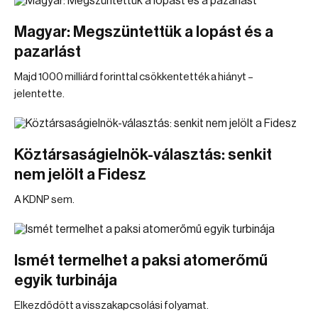
Magyar: Megszüntettük a lopást és a
pazarlást
Majd 1000 milliárd forinttal csökkentették a hiányt –
jelentette.
Köztársaságielnök-választás: senkit
nem jelölt a Fidesz
A KDNP sem.
Ismét termelhet a paksi atomerőmű
egyik turbinája
Elkezdődött a visszakapcsolási folyamat.