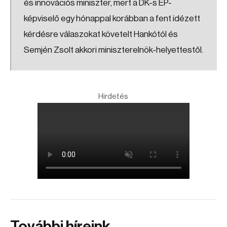
és innovációs miniszter, mert a DK-s EP-
képviselő egy hónappal korábban a fent idézett
kérdésre válaszokat követelt Hankótól és
Semjén Zsolt akkori miniszterelnök-helyettestől.
Hirdetés
További híreink