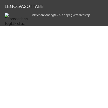
LEGOLVASOTTABB
Debrecenben fogták el az apagyi zsebtolvajt
Halálos baleset a 41-es főúton
700 megawattot spóroltak össze a magyarok
Fák égnek Tyukod és Nagyecsed között
Fürdőző után kutatnak Tiszakóródnál