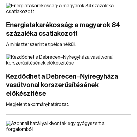
Energiatakarékosság: a magyarok 84
százaléka csatlakozott
A miniszter szerint ez példa nélküli.
Kezdődhet a Debrecen–Nyíregyháza
vasútvonal korszerűsítésének
előkészítése
Megjelent a kormányhatározat.