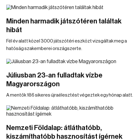
Minden harmadik játszótéren találtak
hibát
Fél év alatt közel 3000 játszótéri eszközt vizsgáltak meg a
hatóság szakemberei országszerte.
Júliusban 23-an fulladtak vízbe
Magyarországon
A mentők 186 sikeres újraélesztést végeztek egy hónap alatt.
Nemzeti Földalap: átláthatóbb,
kiszámíthatóbb hasznosítást ígérnek