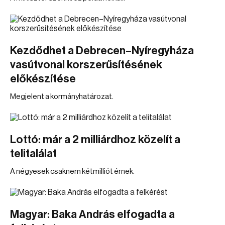
Kezdődhet a Debrecen–Nyíregyháza
vasútvonal korszerűsítésének
előkészítése
Megjelent a kormányhatározat.
Lottó: már a 2 milliárdhoz közelít a
telitalálat
A négyesek csaknem kétmilliót érnek.
Magyar: Baka András elfogadta a