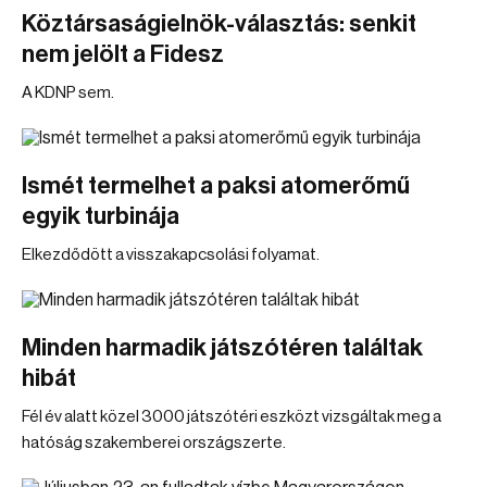
Köztársaságielnök-választás: senkit
nem jelölt a Fidesz
A KDNP sem.
Ismét termelhet a paksi atomerőmű
egyik turbinája
Elkezdődött a visszakapcsolási folyamat.
Minden harmadik játszótéren találtak
hibát
Fél év alatt közel 3000 játszótéri eszközt vizsgáltak meg a
hatóság szakemberei országszerte.