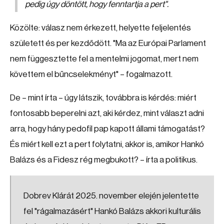
pedig úgy döntött, hogy fenntartja a pert".
Közölte: válasz nem érkezett, helyette feljelentés
született és per kezdődött. "Ma az Európai Parlament
nem függesztette fel a mentelmi jogomat, mert nem
követtem el bűncselekményt" – fogalmazott.
De – mint írta – úgy látszik, továbbra is kérdés: miért
fontosabb beperelni azt, aki kérdez, mint választ adni
arra, hogy hány pedofil pap kapott állami támogatást?
És miért kell ezt a pert folytatni, akkor is, amikor Hankó
Balázs és a Fidesz rég megbukott? – írta a politikus.
Dobrev Klárát 2025. november elején jelentette
fel "rágalmazásért" Hankó Balázs akkori kulturális