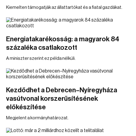
Kiemelten támogatják az állattartókat és a fiatal gazdákat.
Energiatakarékosság: a magyarok 84
százaléka csatlakozott
A miniszter szerint ez példa nélküli.
Kezdődhet a Debrecen–Nyíregyháza
vasútvonal korszerűsítésének
előkészítése
Megjelent a kormányhatározat.