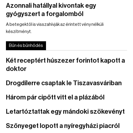
Azonnali hatállyal kivontak egy
gyógyszert a forgalomból
A betegektől is visszahívják az érintett vény nélküli
készítményt.
Bűn és bűnhődés
Két receptért húszezer forintot kapott a
doktor
Drogdílerre csaptak le Tiszavasváriban
Három pár cipőtt vitt el a plázából
Letartóztattak egy mándoki szökevényt
Szőnyeget lopott a nyíregyházi piacról