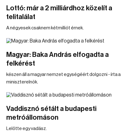
Lottó: már a 2 milliárdhoz közelít a
telitalálat
A négyesek csaknem kétmilliót érnek.
Magyar: Baka András elfogadta a
felkérést
készen áll a magyar nemzet egységéért dolgozni - írta a
miniszterelnök.
Vaddisznó sétált a budapesti
metróállomáson
Lelőtte egy vadász.