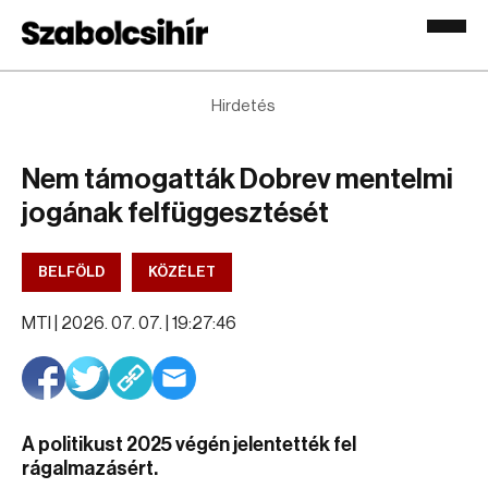
Hirdetés
Nem támogatták Dobrev mentelmi
jogának felfüggesztését
BELFÖLD
KÖZÉLET
MTI |
2026. 07. 07. | 19:27:46
A politikust 2025 végén jelentették fel
rágalmazásért.