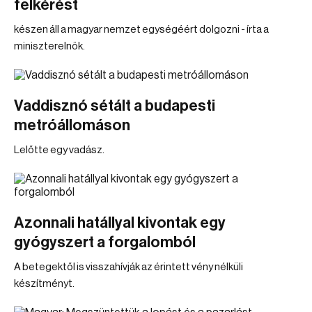
felkérést
készen áll a magyar nemzet egységéért dolgozni - írta a
miniszterelnök.
Vaddisznó sétált a budapesti
metróállomáson
Lelőtte egy vadász.
Azonnali hatállyal kivontak egy
gyógyszert a forgalomból
A betegektől is visszahívják az érintett vény nélküli
készítményt.