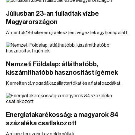
Júliusban 23-an fulladtak vízbe
Magyarországon
A mentők 186 sikeres újraélesztést végeztek egy hónap alatt.
Nemzeti Földalap: átláthatóbb,
kiszámíthatóbb hasznosítást ígérnek
Kiemelten támogatják az állattartókat és a fiatal gazdákat.
Energiatakarékosság: a magyarok 84
százaléka csatlakozott
A miniszter szerint ez példa nélküli.