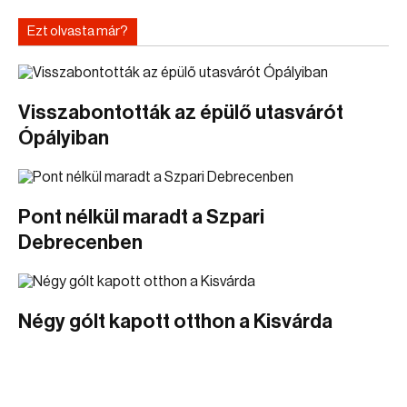
Ezt olvasta már?
Visszabontották az épülő utasvárót
Ópályiban
Pont nélkül maradt a Szpari
Debrecenben
Négy gólt kapott otthon a Kisvárda