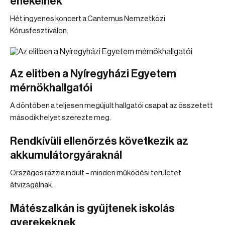
énekelnek
Hét ingyenes koncert a Cantemus Nemzetközi
Kórusfesztiválon.
Az elitben a Nyíregyházi Egyetem
mérnökhallgatói
A döntőben a teljesen megújult hallgatói csapat az összetett
második helyet szerezte meg.
Rendkívüli ellenőrzés következik az
akkumulátorgyáraknál
Országos razzia indult – minden működési területet
átvizsgálnak.
Mátészalkán is gyűjtenek iskolás
gyerekeknek