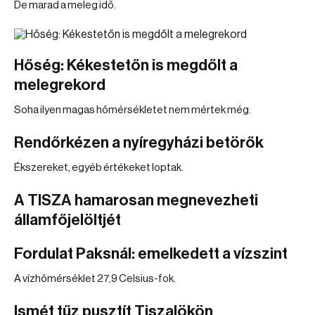
De marad a meleg idő.
Hőség: Kékestetőn is megdőlt a
melegrekord
Soha ilyen magas hőmérsékletet nem mértek még.
Rendőrkézen a nyíregyházi betörők
Ékszereket, egyéb értékeket loptak.
A TISZA hamarosan megnevezheti
államfőjelöltjét
Fordulat Paksnál: emelkedett a vízszint
A vízhőmérséklet 27,9 Celsius-fok.
Ismét tűz pusztít Tiszalökön