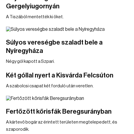
Gergelyiugornyán
A Tiszából mentették ki őket.
Súlyos vereségbe szaladt bele a
Nyíregyháza
Négy gól kapott a Szpari.
Két góllal nyert a Kisvárda Felcsúton
A szabolcsi csapat két forduló után veretlen.
Fertőzött kőrisfák Beregsurányban
A kártevő bogár az érintett területen megtelepedett, és
szaporodik.