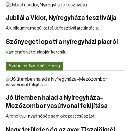
Jubilál a Vidor, Nyíregyháza fesztiválja
A jubileumra megújították a fesztivál arculatát is.
Szőnyeget lopott a nyíregyházi piacról
Kamerafelvétel alapján keresik.
Szabolcs-Szatmár-Bereg
Jó ütemben halad a Nyíregyháza–
Mezőzombor vasútvonal felújítása
A rendkívüli nyári hőség sem okozott csúszást.
Nagy területen ég az avar Tiszalöknél