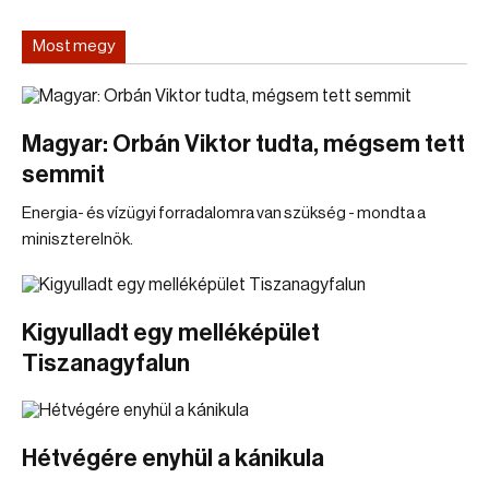
Most megy
Magyar: Orbán Viktor tudta, mégsem tett
semmit
Energia- és vízügyi forradalomra van szükség - mondta a
miniszterelnök.
Kigyulladt egy melléképület
Tiszanagyfalun
Hétvégére enyhül a kánikula