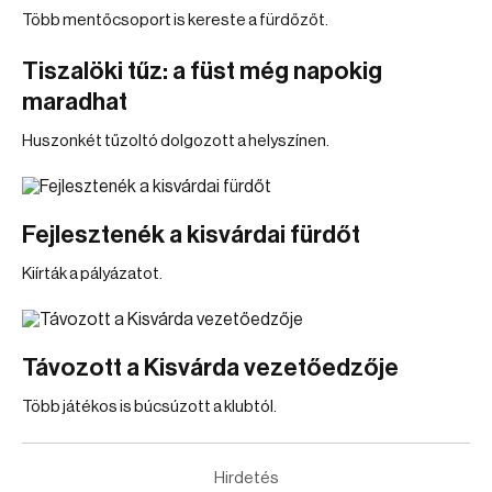
Több mentőcsoport is kereste a fürdőzőt.
Tiszalöki tűz: a füst még napokig
maradhat
Huszonkét tűzoltó dolgozott a helyszínen.
Fejlesztenék a kisvárdai fürdőt
Kiírták a pályázatot.
Távozott a Kisvárda vezetőedzője
Több játékos is búcsúzott a klubtól.
Hirdetés