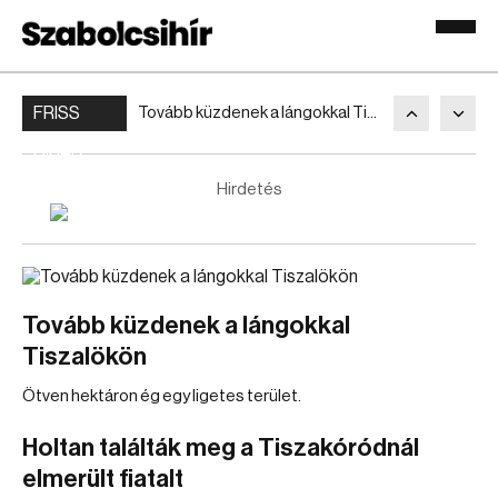
FRISS
Tovább küzdenek a lángokkal Tiszalökön
HÍREK
Hirdetés
Tovább küzdenek a lángokkal
Tiszalökön
Ötven hektáron ég egy ligetes terület.
Holtan találták meg a Tiszakóródnál
elmerült fiatalt