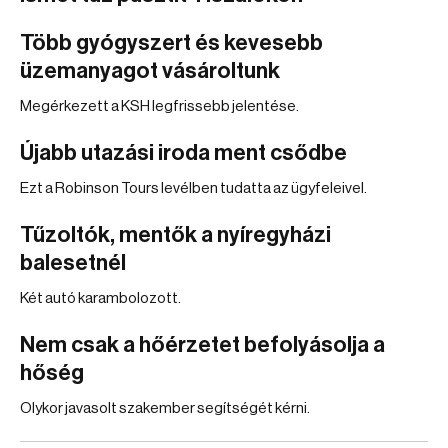
Több gyógyszert és kevesebb
üzemanyagot vásároltunk
Megérkezett a KSH legfrissebb jelentése.
Újabb utazási iroda ment csődbe
Ezt a Robinson Tours levélben tudatta az ügyfeleivel.
Tűzoltók, mentők a nyíregyházi
balesetnél
Két autó karambolozott.
Nem csak a hőérzetet befolyásolja a
hőség
Olykor javasolt szakember segítségét kérni.