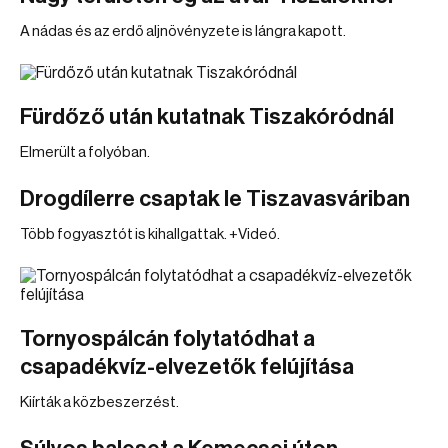
A nádas és az erdő aljnövényzete is lángra kapott.
Fürdőző után kutatnak Tiszakóródnál
Elmerült a folyóban.
Drogdílerre csaptak le Tiszavasváriban
Több fogyasztót is kihallgattak. +Videó.
Tornyospálcán folytatódhat a
csapadékvíz-elvezetők felújítása
Kiírták a közbeszerzést.