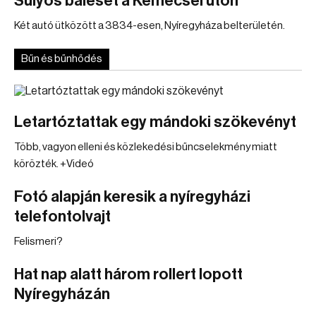
Súlyos baleset a Kemecsei úton
Két autó ütközött a 3834-esen, Nyíregyháza belterületén.
Bűn és bűnhődés
Letartóztattak egy mándoki szökevényt
Több, vagyon elleni és közlekedési bűncselekmény miatt
körözték. +Videó
Fotó alapján keresik a nyíregyházi
telefontolvajt
Felismeri?
Hat nap alatt három rollert lopott
Nyíregyházán