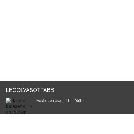
LEGOLVASOTTABB
Halálos baleset a 41-es főúton
Gyász: elhunyt az olaszok legendás labdarúgója