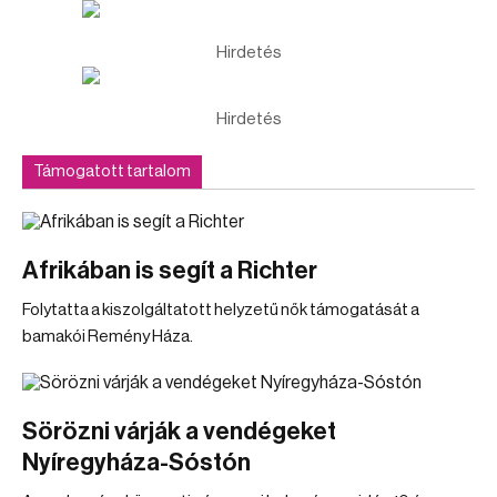
Hirdetés
Hirdetés
Támogatott tartalom
Afrikában is segít a Richter
Folytatta a kiszolgáltatott helyzetű nők támogatását a
bamakói Remény Háza.
Sörözni várják a vendégeket
Nyíregyháza-Sóstón