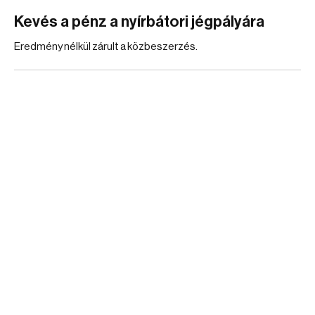
Kevés a pénz a nyírbátori jégpályára
Eredmény nélkül zárult a közbeszerzés.