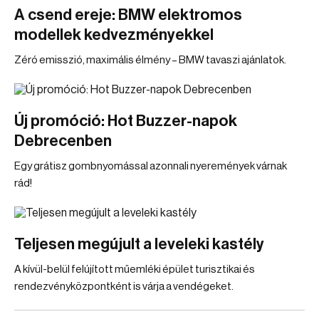
A csend ereje: BMW elektromos
modellek kedvezményekkel
Zéró emisszió, maximális élmény – BMW tavaszi ajánlatok.
Új promóció: Hot Buzzer-napok
Debrecenben
Egy grátisz gombnyomással azonnali nyeremények várnak
rád!
Teljesen megújult a leveleki kastély
A kívül-belül felújított műemléki épület turisztikai és
rendezvényközpontként is várja a vendégeket.