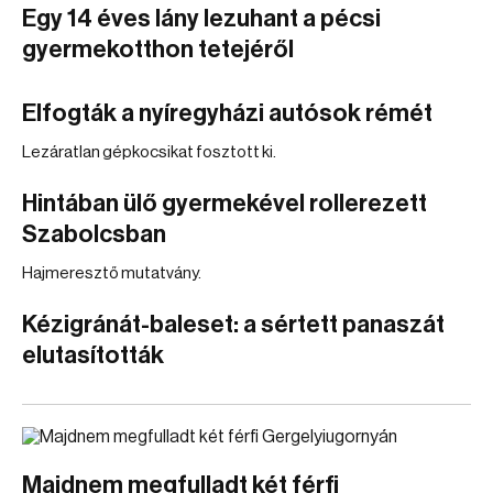
Egy 14 éves lány lezuhant a pécsi
gyermekotthon tetejéről
Elfogták a nyíregyházi autósok rémét
Lezáratlan gépkocsikat fosztott ki.
Hintában ülő gyermekével rollerezett
Szabolcsban
Hajmeresztő mutatvány.
Kézigránát-baleset: a sértett panaszát
elutasították
Majdnem megfulladt két férfi