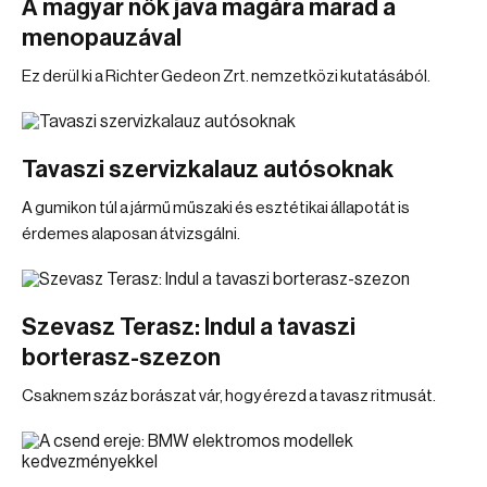
A magyar nők java magára marad a
menopauzával
Ez derül ki a Richter Gedeon Zrt. nemzetközi kutatásából.
Tavaszi szervizkalauz autósoknak
A gumikon túl a jármű műszaki és esztétikai állapotát is
érdemes alaposan átvizsgálni.
Szevasz Terasz: Indul a tavaszi
borterasz-szezon
Csaknem száz borászat vár, hogy érezd a tavasz ritmusát.