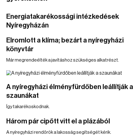
Energiatakarékossági intézkedések
Nyíregyházán
Elromlott a klíma; bezárt a nyíregyházi
könyvtár
Már megrendeélték a javításhoz szükséges alkatrészt.
A nyíregyházi élményfürdőben leállítják a
szaunákat
Így takarékoskodnak.
Három pár cipőtt vitt el a plázából
A nyíregyházi rendőrök a lakosság segítségét kérik.