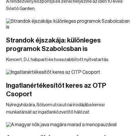
A rendezvény központja és zenei helyszíne az idén 10 éves
Sóstó Garden.
Strandok éjszakája: különleges
programok Szabolcsban is
Koncert, DJ, habparti és hosszabbított nyitvatartás.
Ingatlanértékesítőt keres az OTP
Csoport
Nyíregyházára, Sólyom utca utcai irodájába keresi
munkatársát az ingatlanközvetítő hálózat.