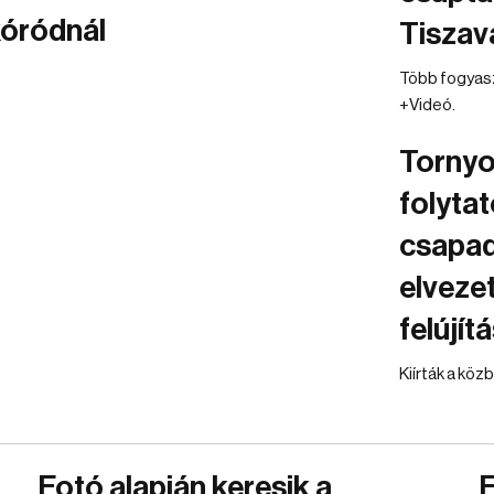
kóródnál
Tiszav
Több fogyaszt
+Videó.
Tornyo
folyta
csapad
elveze
felújít
Kiírták a kö
Fotó alapján keresik a
E