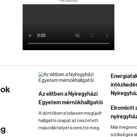
Hirdetés
Energiata
intézkedé
mok
Nyíregyhá
Az elitben a Nyíregyházi
Egyetem mérnökhallgatói
Elromlott a
A döntőben a teljesen megújult
nyíregyház
hallgatói csapat az összetett
ág
Már megrende
második helyet szerezte meg.
szükséges al