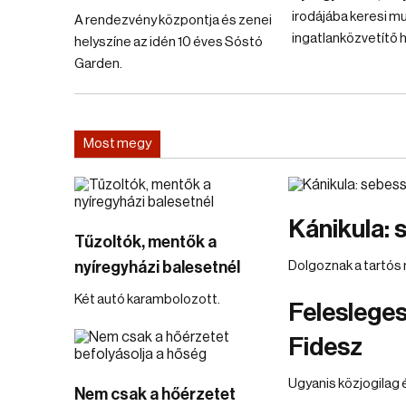
irodájába keresi m
A rendezvény központja és zenei
ingatlanközvetítő h
helyszíne az idén 10 éves Sóstó
Garden.
Most megy
Kánikula: 
Tűzoltók, mentők a
nyíregyházi balesetnél
Dolgoznak a tartós
Két autó karambolozott.
Felesleges
Fidesz
Ugyanis közjogilag 
Nem csak a hőérzetet