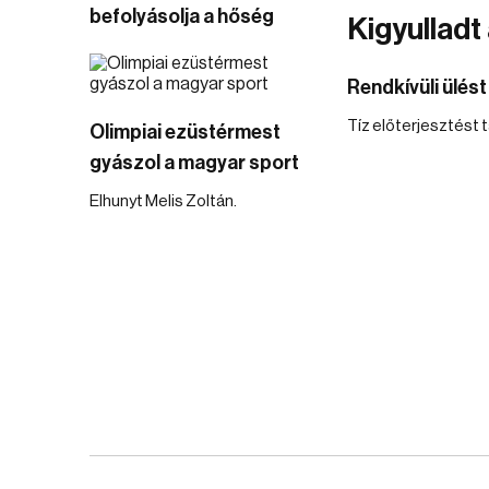
befolyásolja a hőség
Kigyulladt
Rendkívüli ülést
Tíz előterjesztést 
Olimpiai ezüstérmest
gyászol a magyar sport
Elhunyt Melis Zoltán.