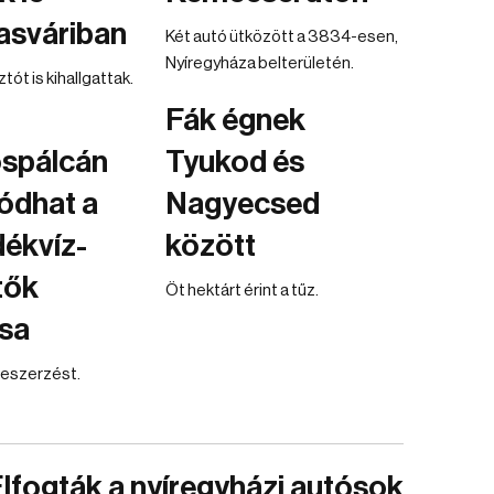
asváriban
Két autó ütközött a 3834-esen,
Nyíregyháza belterületén.
ót is kihallgattak.
Fák égnek
spálcán
Tyukod és
tódhat a
Nagyecsed
ékvíz-
között
tők
Öt hektárt érint a tűz.
ása
zbeszerzést.
lfogták a nyíregyházi autósok