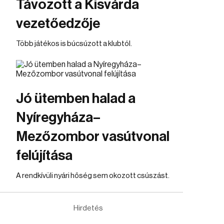
Távozott a Kisvárda
vezetőedzője
Több játékos is búcsúzott a klubtól.
Jó ütemben halad a
Nyíregyháza–
Mezőzombor vasútvonal
felújítása
A rendkívüli nyári hőség sem okozott csúszást.
Hirdetés