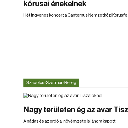
kórusai énekelnek
Hét ingyenes koncert a Cantemus Nemzetközi Kórusfes
Szabolcs-Szatmár-Bereg
Nagy területen ég az avar Tis
A nádas és az erdő aljnövényzete is lángra kapott.