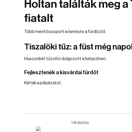
Holtan találták meg a
fiatalt
Több mentőcsoport is kereste a fürdőzőt.
Tiszalöki tűz: a füst még nap
Huszonkét tűzoltó dolgozott a helyszínen.
Fejlesztenék a kisvárdai fürdőt
Kiírták a pályázatot.
Hirdetés