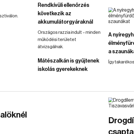
Rendkívüli ellenőrzés
következik az
ztiválon.
akkumulátorgyáraknál
Országos razzia indult – minden
A nyíregyh
működési területet
élményfürd
átvizsgálnak.
a szaunák
Mátészalkán is gyűjtenek
Így takaréko
iskolás gyerekeknek
zalöknél
Drogdí
csapta