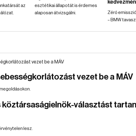
kedvezmén
unkatársát az
esztétikai állapotát is érdemes
Zéró emisszió
álózat.
alaposan átvizsgálni.
– BMW tavaszi 
sebességkorlátozást vezet be a MÁV
 megoldásokon.
 köztársaságielnök-választást tartani
érvénytelen lesz.