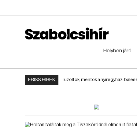
Helyben járó
FRISS HÍREK
Tűzoltók, mentők a nyíregyházi bales