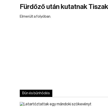
Fürdőző után kutatnak Tisza
Elmerült a folyóban.
Bűn és bűnhődés