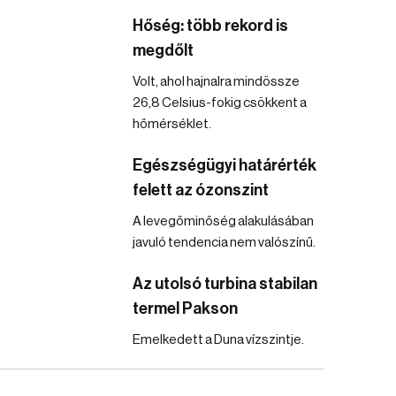
Hőség: több rekord is
megdőlt
Volt, ahol hajnalra mindössze
26,8 Celsius-fokig csökkent a
hőmérséklet.
Egészségügyi határérték
felett az ózonszint
A levegőminőség alakulásában
javuló tendencia nem valószínű.
Az utolsó turbina stabilan
termel Pakson
Emelkedett a Duna vízszintje.