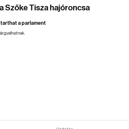
 a Szőke Tisza hajóroncsa
 tarthat a parlament
tárgyalhatnak.