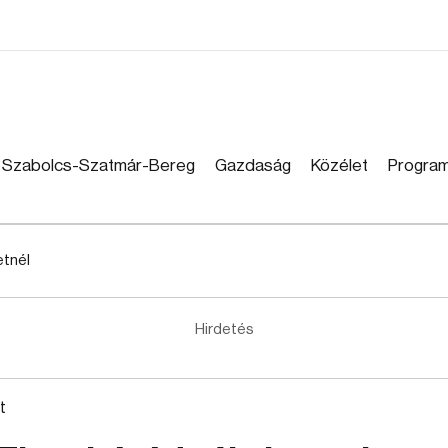
Szabolcs-Szatmár-Bereg
Gazdaság
Közélet
Progra
etnél
Hirdetés