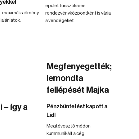
yekkel
épület turisztikai és
, maximális élmény
rendezvényközpontként is várja
ajánlatok.
a vendégeket.
Megfenyegették;
lemondta
fellépését Majka
 – így a
Pénzbüntetést kapott a
Lidl
Megtévesztő módon
kummunikált a cég.