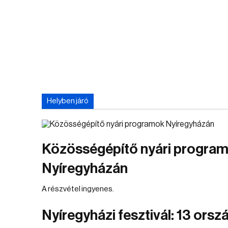
Helyben járó
Közösségépítő nyári progra
Nyíregyházán
A részvétel ingyenes.
Nyíregyházi fesztivál: 13 orsz