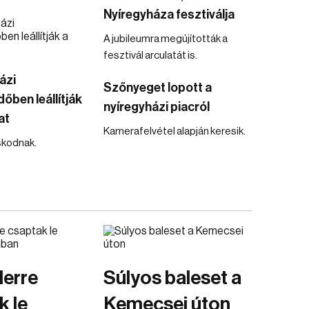
Nyíregyháza fesztiválja
A jubileumra megújították a
fesztivál arculatát is.
ázi
Szőnyeget lopott a
őben leállítják
nyíregyházi piacról
at
Kamerafelvétel alapján keresik.
skodnak.
lerre
Súlyos baleset a
k le
Kemecsei úton