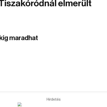
 Tiszakóródnál elmerült
okig maradhat
Hirdetés