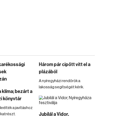
karékossági
Három pár cipőtt vitt el a
sek
plázából
zán
A nyíregyházi rendőrök a
lakosság segítségét kérik.
 klíma; bezárt a
i könyvtár
élték a javításhoz
Jubilál a Vidor,
katrészt.