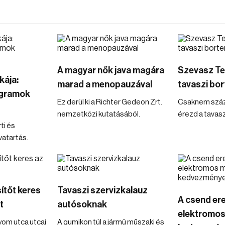
A magyar nők java magára
Szevasz Ter
kája:
marad a menopauzával
tavaszi bo
ogramok
Ez derül ki a Richter Gedeon Zrt.
Csaknem száz 
nemzetközi kutatásából.
érezd a tavasz
ti és
vatartás.
ítőt keres
Tavaszi szervizkalauz
A csend er
t
autósoknak
elektromos
yom utca utcai
A gumikon túl a jármű műszaki és