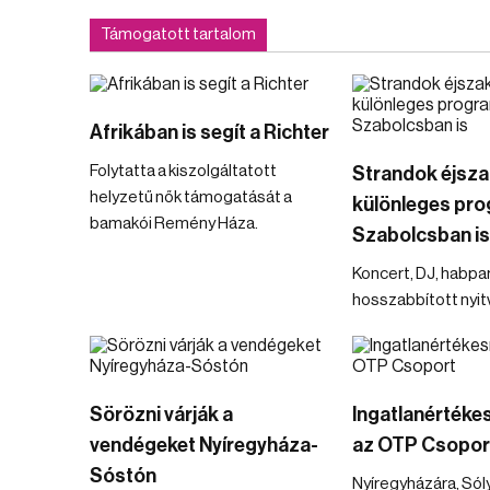
Támogatott tartalom
Afrikában is segít a Richter
Folytatta a kiszolgáltatott
Strandok éjsza
helyzetű nők támogatását a
különleges pr
bamakói Remény Háza.
Szabolcsban is
Koncert, DJ, habpar
hosszabbított nyit
Sörözni várják a
Ingatlanértékes
vendégeket Nyíregyháza-
az OTP Csopor
Sóstón
Nyíregyházára, Sól