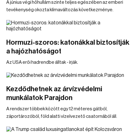
A június végi hőhullám szinte teljes egészében az emberi
tevékenység okozta klímaváltozás következménye.
Hormuzi-szoros: katonákkal biztosítják
a hajózhatóságot
Az USA erői hadrendbe álltak - írják.
Kezdődhetnek az árvízvédelmi
munkálatok Parajdon
A rendszer többek között egy 12 méteres gátból,
záportározóból, föld alatti vízelvezető csatornából áll.