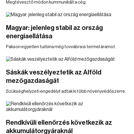
Megtévesztő módon kummunikált a cég.
Magyar: jelenleg stabil az ország
energiaellátása
Pakson egyetlen turbina még tovvábra is termel áramot.
Sáskák veszélyeztetik az Alföld
mezőgazdaságát
Szükséghelyzeti engedélyt adtak ki több növényvédőszerre.
Rendkívüli ellenőrzés következik az
akkumulátorgyáraknál