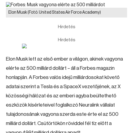
Elon Musk
(Fotó: United States Air Force Academy)
Hirdetés
Hirdetés
Elon Musk lett az első ember a világon, akinek vagyona
elérte az 500 milliárd dollárt – áll a Forbes magazin
honlapján. A Forbes valós idejű milliárdosokat követő
adatai szerint a Tesla és a SpaceX vezetőjének, az X
közösségi hálózat és az emberi agyba beültethető
eszközök kísérleteivel foglalkozó Neuralink vállalat
tulajdonosának vagyona szerda este érte el az 500
milliárd dollárt. Csütörtökön röviddel fél tíz előtt a
vagyon 499,1 milliárd dollárra apadt.