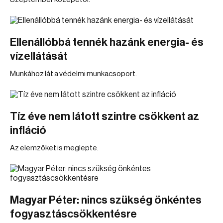
Ellenállóbbá tennék hazánk energia- és
vízellátását
Munkához lát a védelmi munkacsoport.
Tíz éve nem látott szintre csökkent az
infláció
Az elemzőket is meglepte.
Magyar Péter: nincs szükség önkéntes
fogyasztáscsökkentésre