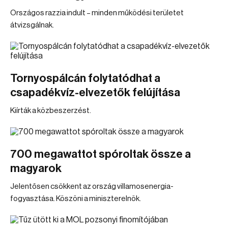
Országos razzia indult – minden működési területet
átvizsgálnak.
Tornyospálcán folytatódhat a
csapadékvíz-elvezetők felújítása
Kiírták a közbeszerzést.
700 megawattot spóroltak össze a
magyarok
Jelentősen csökkent az ország villamosenergia-
fogyasztása. Köszöni a miniszterelnök.