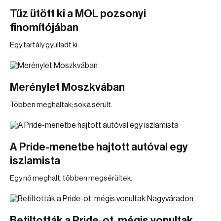
Tűz ütött ki a MOL pozsonyi
finomítójában
Egy tartály gyulladt ki.
Merénylet Moszkvában
Többen meghaltak; sok a sérült.
A Pride-menetbe hajtott autóval egy
iszlamista
Egy nő meghalt, többen megsérültek.
Betiltották a Pride-ot, mégis vonultak