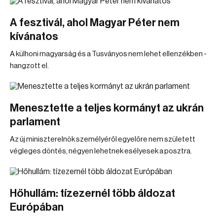
A fesztivál, ahol Magyar Péter nem
kívánatos
A külhoni magyarság és a Tusványos nem lehet ellenzékben -
hangzott el.
Menesztette a teljes kormányt az ukrán
parlament
Az új miniszterelnök személyéről egyelőre nem született
végleges döntés, négyen lehetnek esélyesek a posztra.
Hőhullám: tízezernél több áldozat
Európában