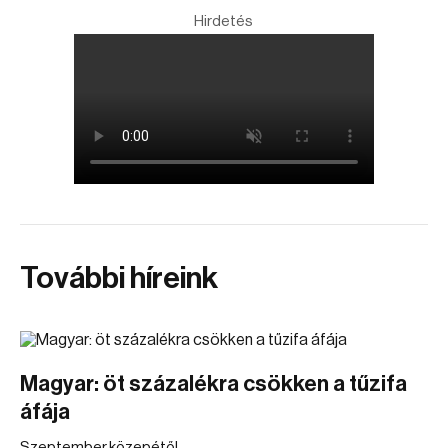
Hirdetés
További híreink
Magyar: öt százalékra csökken a tűzifa
áfája
Szeptember közepétől.