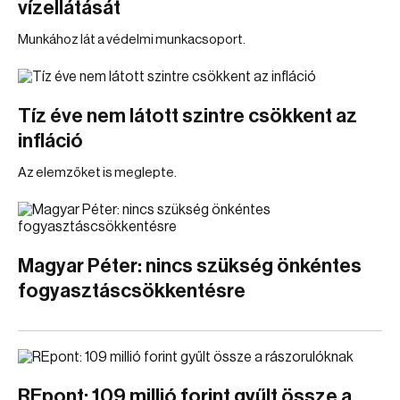
vízellátását
Munkához lát a védelmi munkacsoport.
Tíz éve nem látott szintre csökkent az
infláció
Az elemzőket is meglepte.
Magyar Péter: nincs szükség önkéntes
fogyasztáscsökkentésre
REpont: 109 millió forint gyűlt össze a