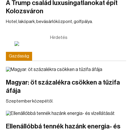
A Trump család luxusingatlanokat épít
Kolozsváron
Hotel, lakópark, bevásárlóközpont, golfpálya.
Hirdetés
Gazdaság
Magyar: öt százalékra csökken a tűzifa
áfája
Szeptember közepétől.
Ellenállóbbá tennék hazánk energia- és