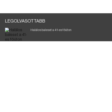
LEGOLVASOTTABB
Halálos baleset a 41-es főúton
Magyar Péter: ülésezett a Kormányzati Védelmi
Munkacsoport
A vasúti teherszállítást korlátozzák
Fák égnek Tyukod és Nagyecsed között