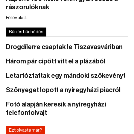
rászorulóknak
Fél év alatt.
Bűn és bűnhődés
Drogdílerre csaptak le Tiszavasváriban
Három pár cipőtt vitt el a plázából
Letartóztattak egy mándoki szökevényt
Szőnyeget lopott a nyíregyházi piacról
Fotó alapján keresik a nyíregyházi
telefontolvajt
Ezt olvasta már?