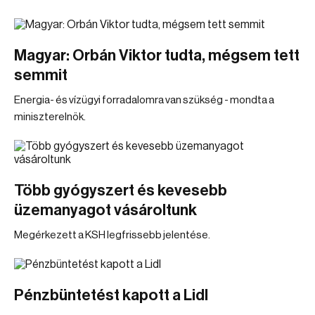
Magyar: Orbán Viktor tudta, mégsem tett
semmit
Energia- és vízügyi forradalomra van szükség - mondta a
miniszterelnök.
Több gyógyszert és kevesebb
üzemanyagot vásároltunk
Megérkezett a KSH legfrissebb jelentése.
Pénzbüntetést kapott a Lidl