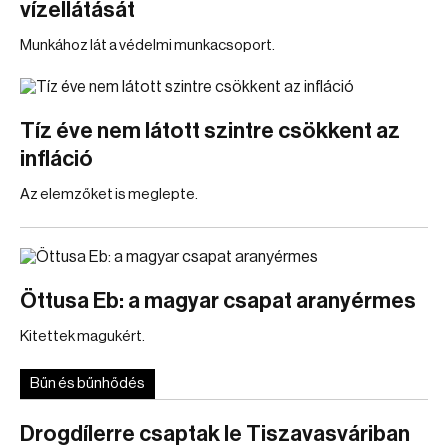
vízellátását
Munkához lát a védelmi munkacsoport.
Tíz éve nem látott szintre csökkent az
infláció
Az elemzőket is meglepte.
Öttusa Eb: a magyar csapat aranyérmes
Kitettek magukért.
Bűn és bűnhődés
Drogdílerre csaptak le Tiszavasváriban