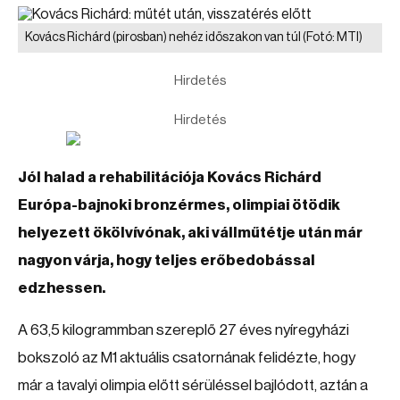
Kovács Richárd (pirosban) nehéz időszakon van túl
(Fotó: MTI)
Hirdetés
Hirdetés
Jól halad a rehabilitációja Kovács Richárd
Európa-bajnoki bronzérmes, olimpiai ötödik
helyezett ökölvívónak, aki vállműtétje után már
nagyon várja, hogy teljes erőbedobással
edzhessen.
A 63,5 kilogrammban szereplő 27 éves nyíregyházi
bokszoló az M1 aktuális csatornának felidézte, hogy
már a tavalyi olimpia előtt sérüléssel bajlódott, aztán a