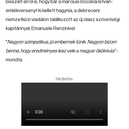
Beszélt arról is, hogy bár a márciusi Bocskai István-
emlékversenyt ki kellett hagynia, a debreceni
nemzetközi viadalon találkozott az új olasz szövetségi
kapitánnyal, Emanuele Renzinivel.
"
Nagyon szimpatikus, jó embernek tűnik. Nagyon bízom
benne, hogy eredményes lesz vele a magyar ökölvívás"
-
mondta.
Hirdetés