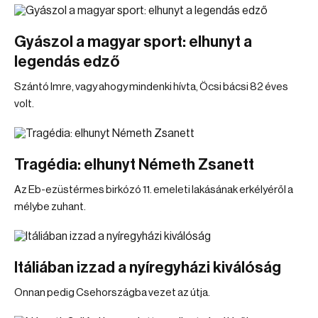
Gyászol a magyar sport: elhunyt a
legendás edző
Szántó Imre, vagy ahogy mindenki hívta, Öcsi bácsi 82 éves
volt.
Tragédia: elhunyt Németh Zsanett
Az Eb-ezüstérmes birkózó 11. emeleti lakásának erkélyéről a
mélybe zuhant.
Itáliában izzad a nyíregyházi kiválóság
Onnan pedig Csehországba vezet az útja.