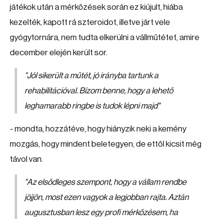
játékok után a mérkőzések során ez kiújult, hiába
kezelték, kapott rá szteroidot, illetve járt vele
gyógytornára, nem tudta elkerülni a vállműtétet, amire
december elején került sor.
"Jól sikerült a műtét, jó irányba tartunk a
rehabilitációval. Bízom benne, hogy a lehető
leghamarabb ringbe is tudok lépni majd"
- mondta, hozzátéve, hogy hiányzik neki a kemény
mozgás, hogy mindent beletegyen, de ettől kicsit még
távol van.
"Az elsődleges szempont, hogy a vállam rendbe
jöjjön, most ezen vagyok a legjobban rajta. Aztán
augusztusban lesz egy profi mérkőzésem, ha