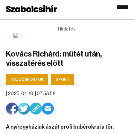
Hirdetés
Kovács Richárd: műtét után,
visszatérés előtt
KÜZDŐSPORTOK
SPORT
|
2025. 04. 10. | 07:58:58
A nyíregyháziak ászát profi babérokra is tör.