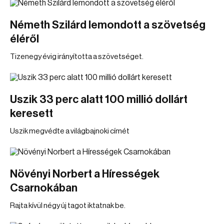
Németh Szilárd lemondott a szövetség
éléről
Tizenegy évig irányította a szövetséget.
Uszik 33 perc alatt 100 millió dollárt
keresett
Uszik megvédte a világbajnoki címét
Növényi Norbert a Hírességek
Csarnokában
Rajta kívül négy új tagot iktatnak be.