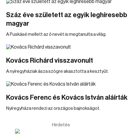
Száz éve született az egyik leghíresebb
magyar
A Puskásé mellett az ő nevét is megtanulta a világ.
Kovács Richárd visszavonult
A nyíregyháziak ásza szögre akasztotta a kesztyűt.
Kovács Ferenc és Kovács István aláírták
Nyíregyháza rendezi az országos bajnokságot.
Hirdetés