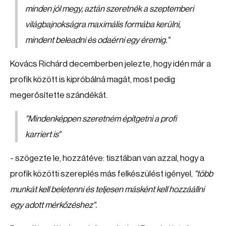
minden jól megy, aztán szeretnék a szeptemberi
világbajnokságra maximális formába kerülni,
mindent beleadni és odaérni egy éremig."
Kovács Richárd decemberben jelezte, hogy idén már a
profik között is kipróbálná magát, most pedig
megerősítette szándékát.
"Mindenképpen szeretném építgetni a profi
karriert is"
- szögezte le, hozzátéve: tisztában van azzal, hogy a
profik közötti szereplés más felkészülést igényel,
"több
munkát kell beletenni és teljesen másként kell hozzáállni
egy adott mérkőzéshez".