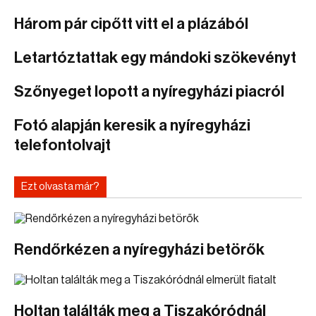
Három pár cipőtt vitt el a plázából
Letartóztattak egy mándoki szökevényt
Szőnyeget lopott a nyíregyházi piacról
Fotó alapján keresik a nyíregyházi
telefontolvajt
Ezt olvasta már?
Rendőrkézen a nyíregyházi betörők
Holtan találták meg a Tiszakóródnál