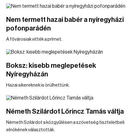
Nem termett hazai babér a nyíregyházi
pofonparádén
A fővárosiak vitték a prímet.
Boksz: kisebb meglepetések
Nyíregyházán
Hazai sikereknek is örülhettünk.
Németh Szilárdot Lőrincz Tamás váltja
Németh Szilárdot a közgyűlésen a szövetség tiszteletbeli
elnökének választották.