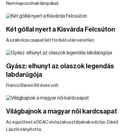
Nem kapcsolnak lámpákat.
Két góllal nyert a Kisvárda Felcsúton
A szabolcsi csapat két forduló után veretlen.
Gyász: elhunyt az olaszok legendás
labdarúgója
Franco Baresi 66 éves volt.
Világbajnok a magyar női kardcsapat
Az együttest a DEAC vívószakosztályának edzője, Dávid
László irányította.