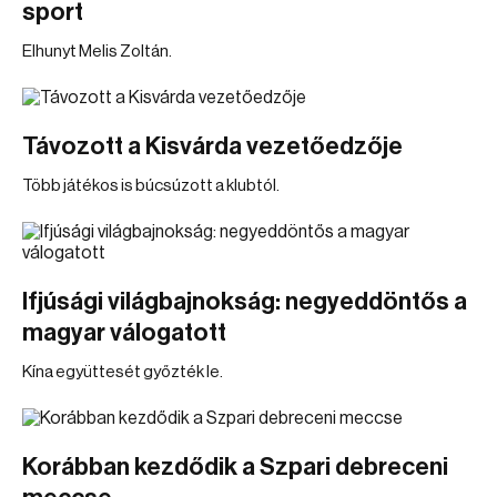
sport
Elhunyt Melis Zoltán.
Távozott a Kisvárda vezetőedzője
Több játékos is búcsúzott a klubtól.
Ifjúsági világbajnokság: negyeddöntős a
magyar válogatott
Kína együttesét győzték le.
Korábban kezdődik a Szpari debreceni