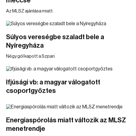
meccse
Az MLSZ ajánlása miatt.
Súlyos vereségbe szaladt bele a
Nyíregyháza
Négy gól kapott a Szpari.
Ifjúsági vb: a magyar válogatott
csoportgyőztes
Energiaspórolás miatt változik az MLSZ
menetrendje