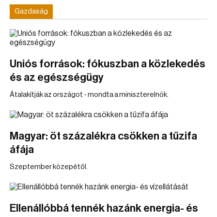
Gazdaság
Uniós források: fókuszban a közlekedés
és az egészségügy
Átalakítják az országot - mondta a miniszterelnök.
Magyar: öt százalékra csökken a tűzifa
áfája
Szeptember közepétől.
Ellenállóbbá tennék hazánk energia- és