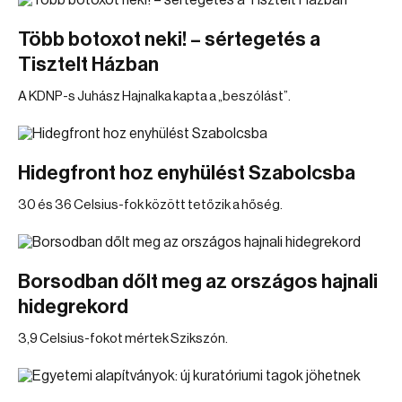
Több botoxot neki! – sértegetés a
Tisztelt Házban
A KDNP-s Juhász Hajnalka kapta a „beszólást”.
Hidegfront hoz enyhülést Szabolcsba
30 és 36 Celsius-fok között tetőzik a hőség.
Borsodban dőlt meg az országos hajnali
hidegrekord
3,9 Celsius-fokot mértek Szikszón.