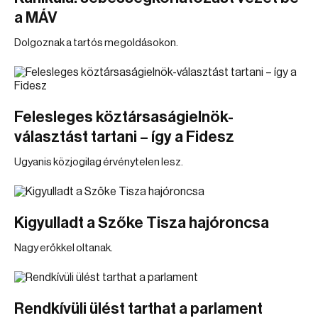
a MÁV
Dolgoznak a tartós megoldásokon.
Felesleges köztársaságielnök-
választást tartani – így a Fidesz
Ugyanis közjogilag érvénytelen lesz.
Kigyulladt a Szőke Tisza hajóroncsa
Nagy erőkkel oltanak.
Rendkívüli ülést tarthat a parlament