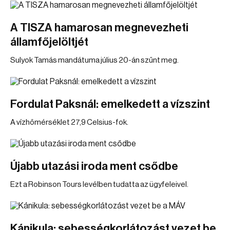
A TISZA hamarosan megnevezheti
államfőjelöltjét
Sulyok Tamás mandátuma július 20-án szűnt meg.
Fordulat Paksnál: emelkedett a vízszint
A vízhőmérséklet 27,9 Celsius-fok.
Újabb utazási iroda ment csődbe
Ezt a Robinson Tours levélben tudatta az ügyfeleivel.
Kánikula: sebességkorlátozást vezet be