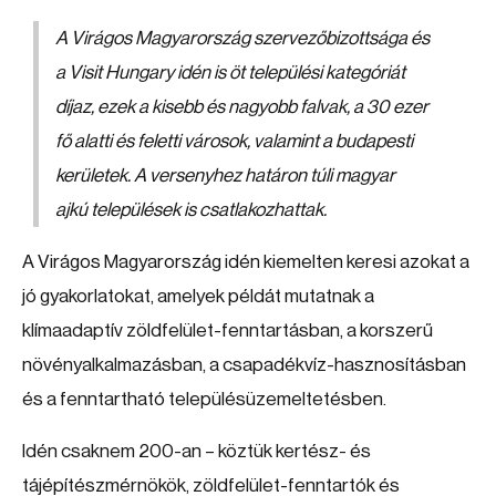
A Virágos Magyarország szervezőbizottsága és
a Visit Hungary idén is öt települési kategóriát
díjaz, ezek a kisebb és nagyobb falvak, a 30 ezer
fő alatti és feletti városok, valamint a budapesti
kerületek. A versenyhez határon túli magyar
ajkú települések is csatlakozhattak.
A Virágos Magyarország idén kiemelten keresi azokat a
jó gyakorlatokat, amelyek példát mutatnak a
klímaadaptív zöldfelület-fenntartásban, a korszerű
növényalkalmazásban, a csapadékvíz-hasznosításban
és a fenntartható településüzemeltetésben.
Idén csaknem 200-an – köztük kertész- és
tájépítészmérnökök, zöldfelület-fenntartók és