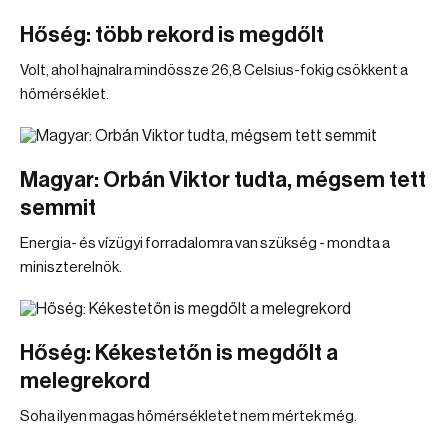
Hőség: több rekord is megdőlt
Volt, ahol hajnalra mindössze 26,8 Celsius-fokig csökkent a
hőmérséklet.
Magyar: Orbán Viktor tudta, mégsem tett
semmit
Energia- és vízügyi forradalomra van szükség - mondta a
miniszterelnök.
Hőség: Kékestetőn is megdőlt a
melegrekord
Soha ilyen magas hőmérsékletet nem mértek még.