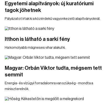
Egyetemi alapítványok: új kuratóriumi
tagok jöhetnek
Pályázatot írtak ki a közérdekű vagyonkezelő alapítványoknál.
Itthon is látható a sarki fény
Ha komolyabb mágneses vihar alakul ki.
Magyar: Orbán Viktor tudta, mégsem tett
semmit
Energia- és vízügyi forradalomra van szükség - mondta a
miniszterelnök.