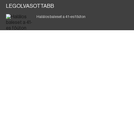
LEGOLVASOTTABB
Halálos baleset a 41-es főúton
Gyász: elhunyt az olaszok legendás labdarúgója
Magyar Péter: ülésezett a Kormányzati Védelmi
Munkacsoport
Fák égnek Tyukod és Nagyecsed között
Fürdőző után kutatnak Tiszakóródnál