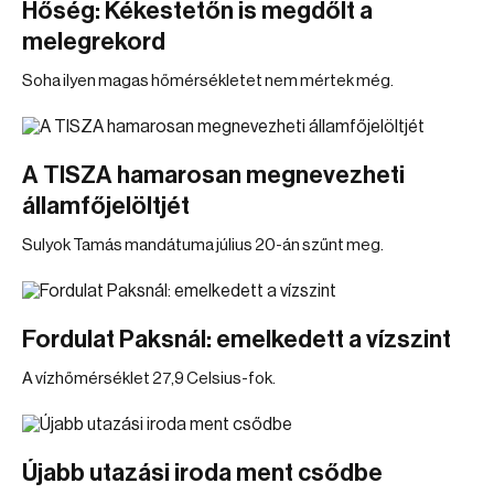
Hőség: Kékestetőn is megdőlt a
melegrekord
Soha ilyen magas hőmérsékletet nem mértek még.
A TISZA hamarosan megnevezheti
államfőjelöltjét
Sulyok Tamás mandátuma július 20-án szűnt meg.
Fordulat Paksnál: emelkedett a vízszint
A vízhőmérséklet 27,9 Celsius-fok.
Újabb utazási iroda ment csődbe