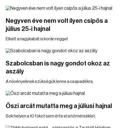
Negyven éve nem volt ilyen csípős a
július 25-i hajnal
Elkelt a nagykabát is korán reggel.
Szabolcsban is nagy gondot okoz az
aszály
A növényeknek szükségük lenne a csapadékra.
Őszi arcát mutatta meg a júliusi hajnal
Sok helyen a 10 fokot sem érte el a hőmérséklet.