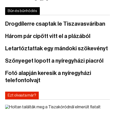
Bűn és bűnhődés
Drogdílerre csaptak le Tiszavasváriban
Három pár cipőtt vitt el a plázából
Letartóztattak egy mándoki szökevényt
Szőnyeget lopott a nyíregyházi piacról
Fotó alapján keresik a nyíregyházi
telefontolvajt
Ezt olvasta már?