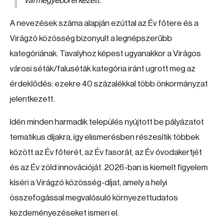
vármegyéből érkezett.
A nevezések száma alapján ezúttal az Év főtere és a
Virágzó közösség bizonyult a legnépszerűbb
kategóriának. Tavalyhoz képest ugyanakkor a Virágos
városi séták/faluséták kategória iránt ugrott meg az
érdeklődés: ezekre 40 százalékkal több önkormányzat
jelentkezett.
Idén minden harmadik település nyújtott be pályázatot
tematikus díjakra, így elismerésben részesítik többek
között az Év főterét, az Év fasorát, az Év óvodakertjét
és az Év zöld innovációját. 2026-ban is kiemelt figyelem
kíséri a Virágzó közösség-díjat, amely a helyi
összefogással megvalósuló környezettudatos
kezdeményezéseket ismeri el.