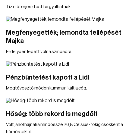
Tíz előterjesztést tárgyalhatnak.
Megfenyegették; lemondta fellépését
Majka
Erdélyben lépett volna színpadra.
Pénzbüntetést kapott a Lidl
Megtévesztő módon kummunikált a cég.
Hőség: több rekord is megdőlt
Volt, ahol hajnalra mindössze 26,8 Celsius-fokig csökkent a
hőmérséklet.