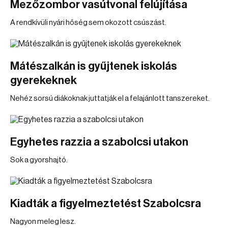
Mezőzombor vasútvonal felújítása
A rendkívüli nyári hőség sem okozott csúszást.
Mátészalkán is gyűjtenek iskolás
gyerekeknek
Nehéz sorsú diákoknak juttatják el a felajánlott tanszereket.
Egyhetes razzia a szabolcsi utakon
Sok a gyorshajtó.
Kiadták a figyelmeztetést Szabolcsra
Nagyon meleg lesz.