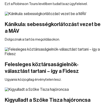
Ezt a Robinson Tours levélben tudatta az ügyfeleivel.
Kánikula: sebességkorlátozást vezet be
a MÁV
Dolgoznak a tartós megoldásokon.
Felesleges köztársaságielnök-
választást tartani – így a Fidesz
Ugyanis közjogilag érvénytelen lesz.
Kigyulladt a Szőke Tisza hajóroncsa