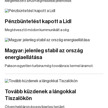
Megérkezett a KSH legfrissebb jelentése.
Pénzbüntetést kapott a Lidl
Megtévesztő módon kummunikált a cég.
Magyar: jelenleg stabil az ország
energiaellátása
Pakson egyetlen turbina még tovvábra is termel áramot.
Tovább küzdenek a lángokkal
Tiszalökön
Ötven hektáron ég egy ligetes terület.