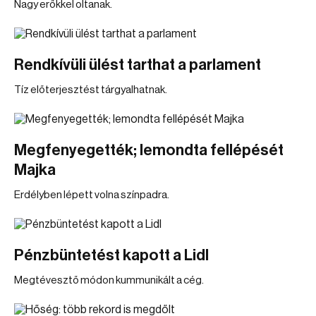
Nagy erőkkel oltanak.
Rendkívüli ülést tarthat a parlament
Tíz előterjesztést tárgyalhatnak.
Megfenyegették; lemondta fellépését
Majka
Erdélyben lépett volna színpadra.
Pénzbüntetést kapott a Lidl
Megtévesztő módon kummunikált a cég.