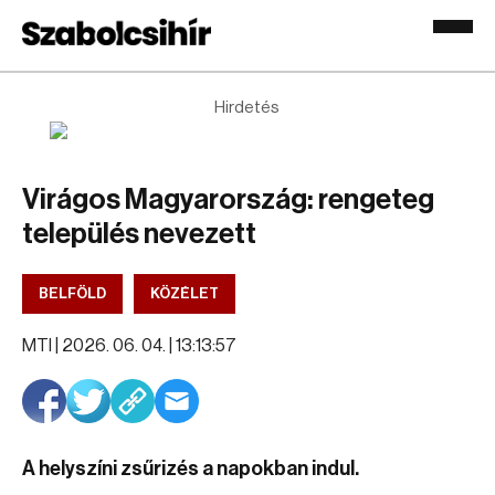
Hirdetés
Virágos Magyarország: rengeteg
település nevezett
BELFÖLD
KÖZÉLET
MTI |
2026. 06. 04. | 13:13:57
A helyszíni zsűrizés a napokban indul.