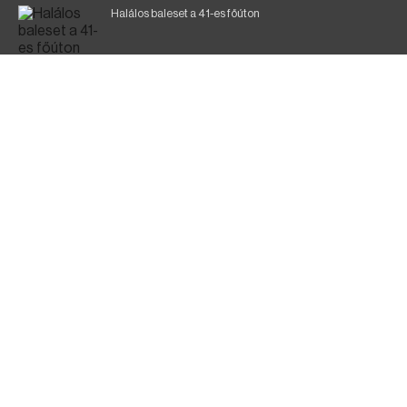
Halálos baleset a 41-es főúton
Magyar Péter: a legkritikusabb öt nap áll előttünk
700 megawattot spóroltak össze a magyarok
Fák égnek Tyukod és Nagyecsed között
Fürdőző után kutatnak Tiszakóródnál