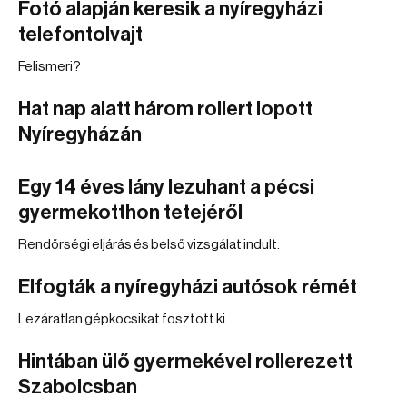
Fotó alapján keresik a nyíregyházi
telefontolvajt
Felismeri?
Hat nap alatt három rollert lopott
Nyíregyházán
Egy 14 éves lány lezuhant a pécsi
gyermekotthon tetejéről
Rendőrségi eljárás és belső vizsgálat indult.
Elfogták a nyíregyházi autósok rémét
Lezáratlan gépkocsikat fosztott ki.
Hintában ülő gyermekével rollerezett
Szabolcsban