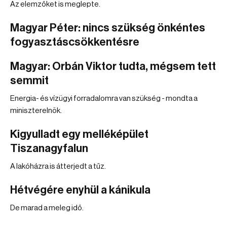
Az elemzőket is meglepte.
Magyar Péter: nincs szükség önkéntes
fogyasztáscsökkentésre
Magyar: Orbán Viktor tudta, mégsem tett
semmit
Energia- és vízügyi forradalomra van szükség - mondta a
miniszterelnök.
Kigyulladt egy melléképület
Tiszanagyfalun
A lakóházra is átterjedt a tűz.
Hétvégére enyhül a kánikula
De marad a meleg idő.