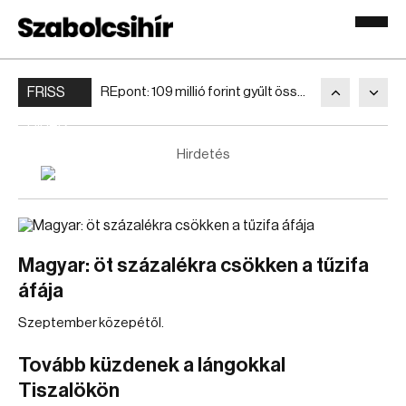
FRISS
REpont: 109 millió forint gyűlt össze a rászorulóknak
HÍREK
Hirdetés
Magyar: öt százalékra csökken a tűzifa
áfája
Szeptember közepétől.
Tovább küzdenek a lángokkal
Tiszalökön