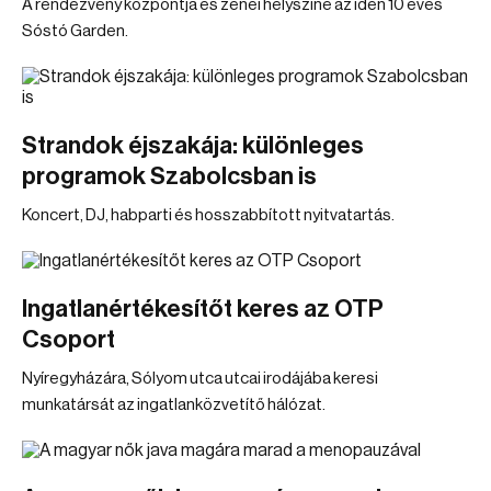
A rendezvény központja és zenei helyszíne az idén 10 éves
Sóstó Garden.
Strandok éjszakája: különleges
programok Szabolcsban is
Koncert, DJ, habparti és hosszabbított nyitvatartás.
Ingatlanértékesítőt keres az OTP
Csoport
Nyíregyházára, Sólyom utca utcai irodájába keresi
munkatársát az ingatlanközvetítő hálózat.