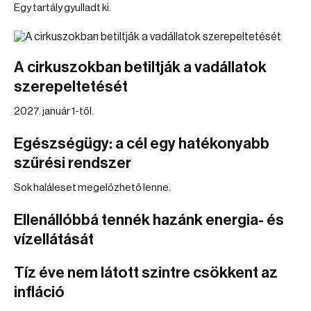
Egy tartály gyulladt ki.
A cirkuszokban betiltják a vadállatok
szerepeltetését
2027. január 1-től.
Egészségügy: a cél egy hatékonyabb
szűrési rendszer
Sok haláleset megelőzhető lenne.
Ellenállóbbá tennék hazánk energia- és
vízellátását
Tíz éve nem látott szintre csökkent az
infláció