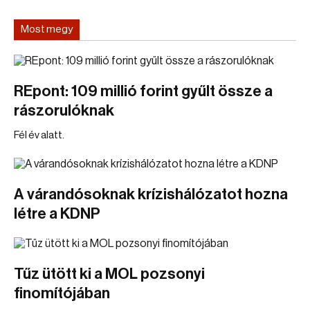
Most megy
REpont: 109 millió forint gyűlt össze a
rászorulóknak
Fél év alatt.
A várandósoknak krízishálózatot hozna
létre a KDNP
Tűz ütött ki a MOL pozsonyi
finomítójában