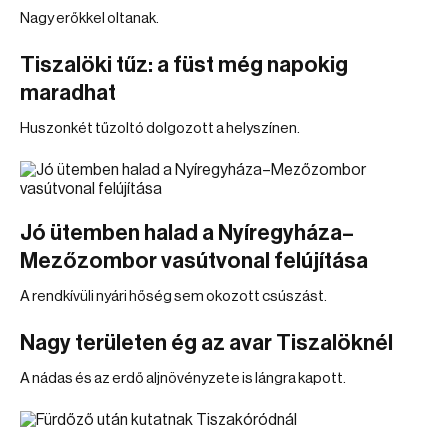
Nagy erőkkel oltanak.
Tiszalöki tűz: a füst még napokig
maradhat
Huszonkét tűzoltó dolgozott a helyszínen.
Jó ütemben halad a Nyíregyháza–
Mezőzombor vasútvonal felújítása
A rendkívüli nyári hőség sem okozott csúszást.
Nagy területen ég az avar Tiszalöknél
A nádas és az erdő aljnövényzete is lángra kapott.