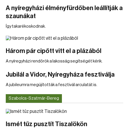
A nyíregyházi élményfürdőben leállítják a
szaunákat
Így takarékoskodnak.
Három pár cipőtt vitt el a plázából
A nyíregyházi rendőrök a lakosság segítségét kérik.
Jubilál a Vidor, Nyíregyháza fesztiválja
A jubileumra megújították a fesztivál arculatát is.
Szabolcs-Szatmár-Bereg
Ismét tűz pusztít Tiszalökön