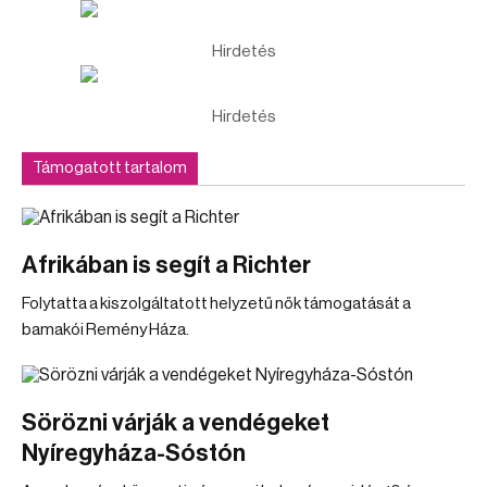
Hirdetés
Hirdetés
Támogatott tartalom
Afrikában is segít a Richter
Folytatta a kiszolgáltatott helyzetű nők támogatását a
bamakói Remény Háza.
Sörözni várják a vendégeket
Nyíregyháza-Sóstón