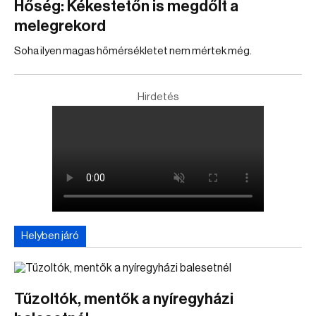
Hőség: Kékestetőn is megdőlt a
melegrekord
Soha ilyen magas hőmérsékletet nem mértek még.
Hirdetés
Helyben járó
Tűzoltók, mentők a nyíregyházi