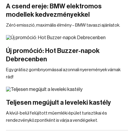
A csend ereje: BMW elektromos
modellek kedvezményekkel
Zéró emisszió, maximális élmény – BMW tavaszi ajánlatok.
Új promóció: Hot Buzzer-napok
Debrecenben
Egy grátisz gombnyomással azonnali nyeremények várnak
rád!
Teljesen megújult a leveleki kastély
A kívül-belül felújított műemléki épület turisztikai és
rendezvényközpontként is várja a vendégeket.