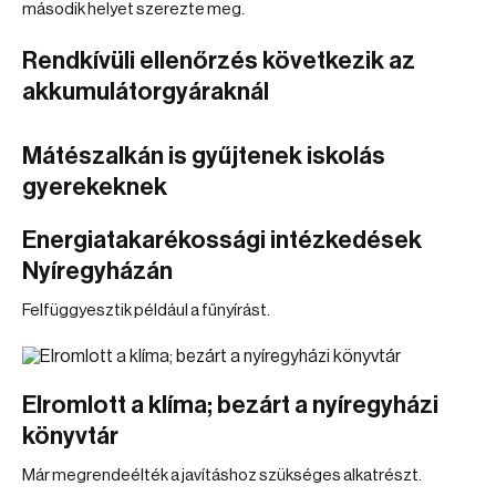
második helyet szerezte meg.
Rendkívüli ellenőrzés következik az
akkumulátorgyáraknál
Mátészalkán is gyűjtenek iskolás
gyerekeknek
Energiatakarékossági intézkedések
Nyíregyházán
Felfüggyesztik például a fűnyírást.
Elromlott a klíma; bezárt a nyíregyházi
könyvtár
Már megrendeélték a javításhoz szükséges alkatrészt.