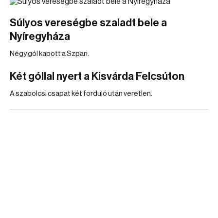
Súlyos vereségbe szaladt bele a
Nyíregyháza
Négy gól kapott a Szpari.
Két góllal nyert a Kisvárda Felcsúton
A szabolcsi csapat két forduló után veretlen.