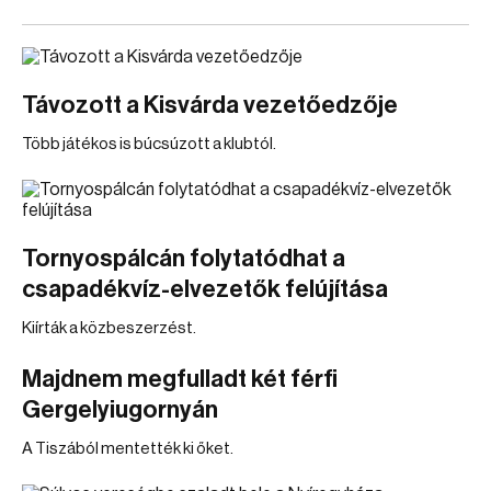
Távozott a Kisvárda vezetőedzője
Több játékos is búcsúzott a klubtól.
Tornyospálcán folytatódhat a
csapadékvíz-elvezetők felújítása
Kiírták a közbeszerzést.
Majdnem megfulladt két férfi
Gergelyiugornyán
A Tiszából mentették ki őket.