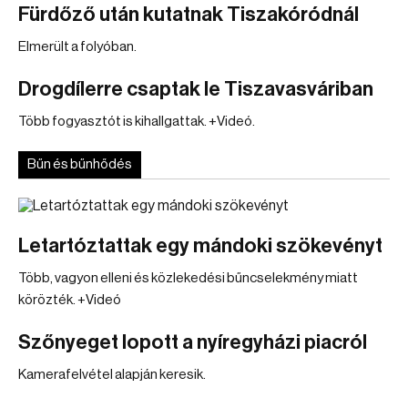
Fürdőző után kutatnak Tiszakóródnál
Elmerült a folyóban.
Drogdílerre csaptak le Tiszavasváriban
Több fogyasztót is kihallgattak. +Videó.
Bűn és bűnhődés
Letartóztattak egy mándoki szökevényt
Több, vagyon elleni és közlekedési bűncselekmény miatt
körözték. +Videó
Szőnyeget lopott a nyíregyházi piacról
Kamerafelvétel alapján keresik.