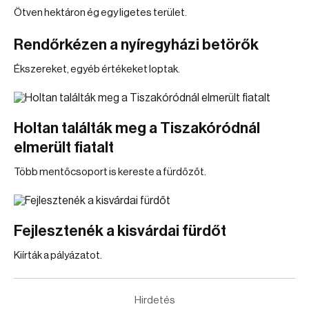
Ötven hektáron ég egy ligetes terület.
Rendőrkézen a nyíregyházi betörők
Ékszereket, egyéb értékeket loptak.
Holtan találták meg a Tiszakóródnál
elmerült fiatalt
Több mentőcsoport is kereste a fürdőzőt.
Fejlesztenék a kisvárdai fürdőt
Kiírták a pályázatot.
Hirdetés