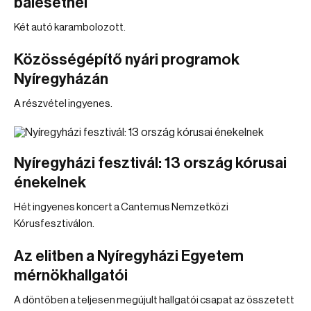
balesetnél
Két autó karambolozott.
Közösségépítő nyári programok
Nyíregyházán
A részvétel ingyenes.
Nyíregyházi fesztivál: 13 ország kórusai
énekelnek
Hét ingyenes koncert a Cantemus Nemzetközi
Kórusfesztiválon.
Az elitben a Nyíregyházi Egyetem
mérnökhallgatói
A döntőben a teljesen megújult hallgatói csapat az összetett