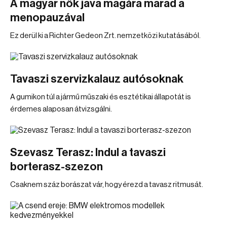
A magyar nők java magára marad a
menopauzával
Ez derül ki a Richter Gedeon Zrt. nemzetközi kutatásából.
Tavaszi szervizkalauz autósoknak
A gumikon túl a jármű műszaki és esztétikai állapotát is
érdemes alaposan átvizsgálni.
Szevasz Terasz: Indul a tavaszi
borterasz-szezon
Csaknem száz borászat vár, hogy érezd a tavasz ritmusát.