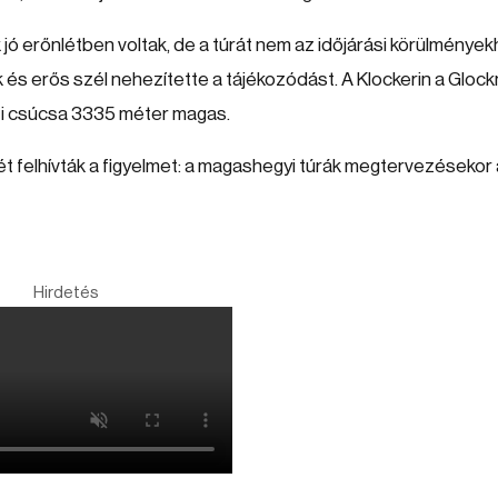
jó erőnlétben voltak, de a túrát nem az időjárási körülménye
 és erős szél nehezítette a tájékozódást. A Klockerin a Glock
eti csúcsa 3335 méter magas.
t felhívták a figyelmet: a magashegyi túrák megtervezésekor
Hirdetés