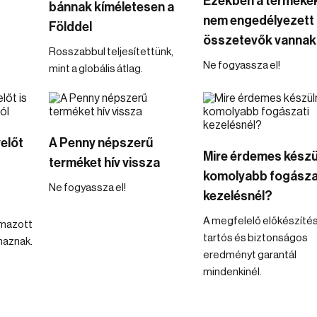
Ezekben a terméke
t
bánnak kíméletesen a
nem engedélyezett
Földdel
összetevők vannak
Rosszabbul teljesítettünk,
Ne fogyassza el!
mint a globális átlag.
előt
A Penny népszerű
Mire érdemes készü
terméket hív vissza
komolyabb fogásza
Ne fogyassza el!
kezelésnél?
A megfelelő előkészíté
lmazott
tartós és biztonságos
maznak.
eredményt garantál
mindenkinél.