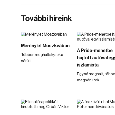
További híreink
Merénylet Moszkvában
A Pride-menetbe
Többen meghaltak; sok a
hajtott autóval eg
sérült.
iszlamista
Egy nő meghalt, több
megsérültek.