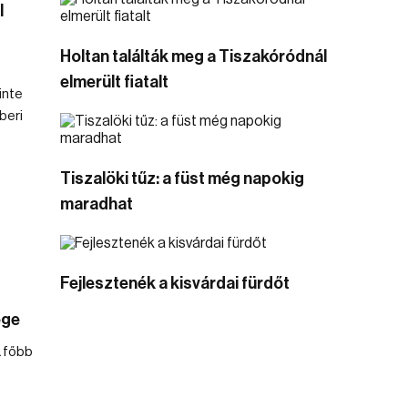
l
Holtan találták meg a Tiszakóródnál
elmerült fiatalt
inte
beri
Tiszalöki tűz: a füst még napokig
maradhat
Fejlesztenék a kisvárdai fürdőt
ége
 főbb