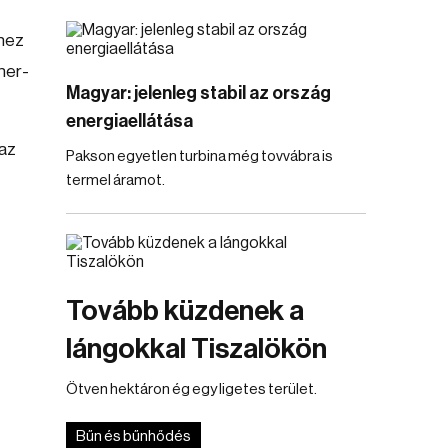
khez
ner-
Magyar: jelenleg stabil az ország
energiaellátása
 az
Pakson egyetlen turbina még tovvábra is
termel áramot.
Tovább küzdenek a
lángokkal Tiszalökön
Ötven hektáron ég egy ligetes terület.
Bűn és bűnhődés