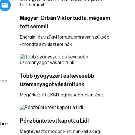
Magyar: Orbán Viktor tudta, mégsem
tett semmit
Energia- és vízügyi forradalomra van szükség
- mondta a miniszterelnök.
Több gyógyszert és kevesebb
erep
üzemanyagot vásároltunk
Megérkezett a KSH legfrissebb jelentése.
Pénzbüntetést kapott a Lidl
éhez,
Megtévesztő módon kummunikált a cég.