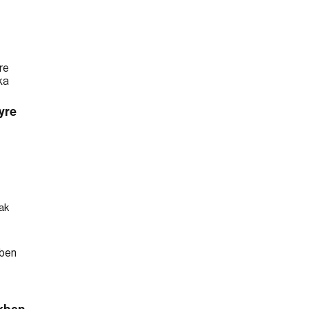
yre
ak