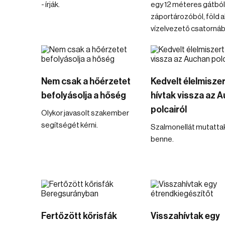
- írják.
egy 12 méteres gátból
záportározóból, föld al
vízelvezető csatornából
Nem csak a hőérzetet
Kedvelt élelmiszer
befolyásolja a hőség
hívtak vissza az 
polcairól
Olykor javasolt szakember
segítségét kérni.
Szalmonellát mutattak
benne.
Fertőzött kőrisfák
Visszahívtak egy