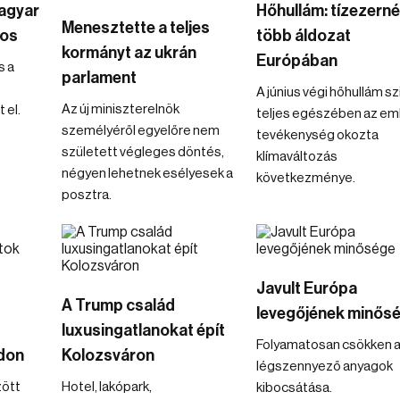
Magyar
Hőhullám: tízezerné
Menesztette a teljes
tos
több áldozat
kormányt az ukrán
Európában
s a
parlament
A június végi hőhullám sz
Az új miniszterelnök
 el.
teljes egészében az em
személyéről egyelőre nem
tevékenység okozta
született végleges döntés,
klímaváltozás
négyen lehetnek esélyesek a
következménye.
posztra.
Javult Európa
A Trump család
levegőjének minős
luxusingatlanokat épít
Folyamatosan csökken a
don
Kolozsváron
légszennyező anyagok
zött
Hotel, lakópark,
kibocsátása.