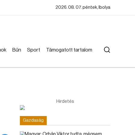
2026. 08. 07. péntek, Ibolya
mok
Bűn
Sport
Támogatott tartalom
Hirdetés
Gazdaság