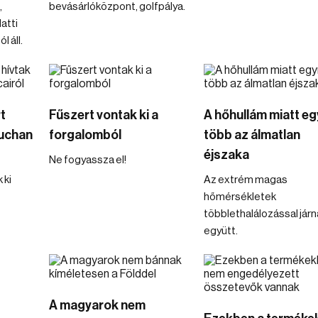
,
bevásárlóközpont, golfpálya.
atti
 áll.
t
Fűszert vontak ki a
A hőhullám miatt eg
Auchan
forgalomból
több az álmatlan
éjszaka
Ne fogyassza el!
 ki
Az extrém magas
hőmérsékletek
többlethalálozással járn
együtt.
A magyarok nem