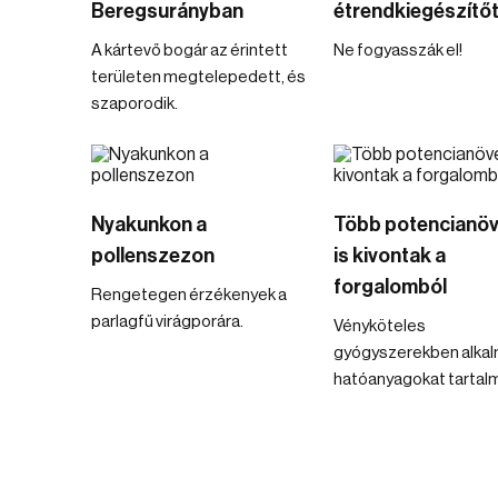
Beregsurányban
étrendkiegészítő
A kártevő bogár az érintett
Ne fogyasszák el!
területen megtelepedett, és
szaporodik.
Nyakunkon a
Több potencianöv
pollenszezon
is kivontak a
forgalomból
Rengetegen érzékenyek a
parlagfű virágporára.
Vényköteles
gyógyszerekben alka
hatóanyagokat tartal