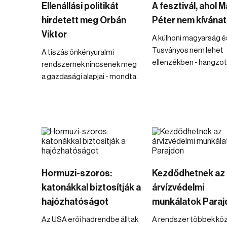
Ellenállási politikát
A fesztivál, ahol 
hirdetett meg Orbán
Péter nem kívána
Viktor
A külhoni magyarság é
Tusványos nem lehet
A tiszás önkényuralmi
ellenzékben - hangzott
rendszernek nincsenek meg
a gazdasági alapjai - mondta.
Hormuzi-szoros:
Kezdődhetnek az
katonákkal biztosítják a
árvízvédelmi
hajózhatóságot
munkálatok Paraj
Az USA erői hadrendbe álltak
A rendszer többek kö