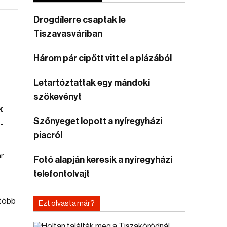
Drogdílerre csaptak le
Tiszavasváriban
Három pár cipőtt vitt el a plázából
Letartóztattak egy mándoki
szökevényt
k
Szőnyeget lopott a nyíregyházi
-
piacról
r
Fotó alapján keresik a nyíregyházi
telefontolvajt
Ezt olvasta már?