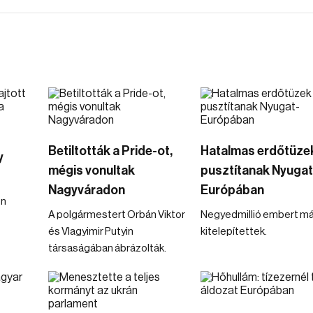
Betiltották a Pride-ot,
Hatalmas erdőtüze
y
mégis vonultak
pusztítanak Nyugat
Nagyváradon
Európában
en
A polgármestert Orbán Viktor
Negyedmillió embert má
és Vlagyimir Putyin
kitelepítettek.
társaságában ábrázolták.