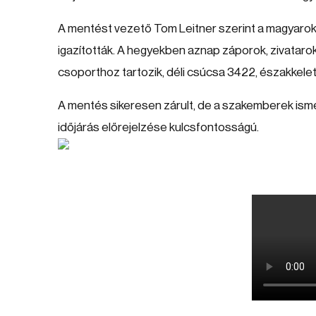
A mentést vezető Tom Leitner szerint a magyarok 
igazították. A hegyekben aznap záporok, zivatarok
csoporthoz tartozik, déli csúcsa 3422, északkel
A mentés sikeresen zárult, de a szakemberek ismé
időjárás előrejelzése kulcsfontosságú.