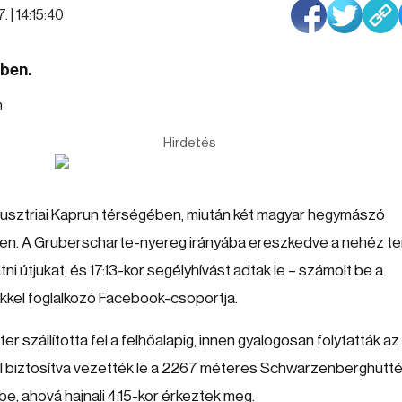
. | 14:15:40
ében.
Hirdetés
 ausztriai Kaprun térségében, miután két magyar hegymászó
ben. A Gruberscharte-nyereg irányába ereszkedve a nehéz t
ni útjukat, és 17:13-kor segélyhívást adtak le – számolt be a
kkel foglalkozó Facebook-csoportja.
 szállította fel a felhőalapig, innen gyalogosan folytatták az
el biztosítva vezették le a 2267 méteres Schwarzenberghütt
, ahová hajnali 4:15-kor érkeztek meg.