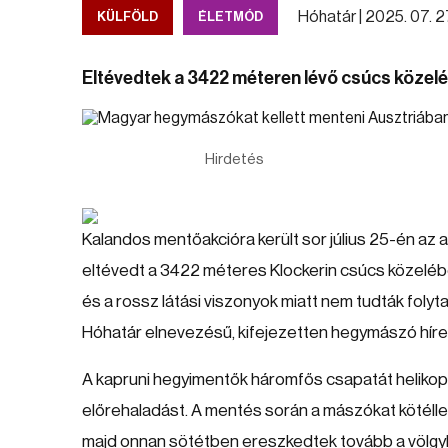
Hóhatár |
2025. 07. 27
KÜLFÖLD
ÉLETMÓD
Eltévedtek a 3422 méteren lévő csúcs közel
Hirdetés
Kalandos mentőakcióra került sor július 25-én az
eltévedt a 3422 méteres Klockerin csúcs közelé
és a rossz látási viszonyok miatt nem tudták folytat
Hóhatár elnevezésű, kifejezetten hegymászó híre
A kapruni hegyimentők háromfős csapatát helikopter
előrehaladást. A mentés során a mászókat kötéll
majd onnan sötétben ereszkedtek tovább a völgybe