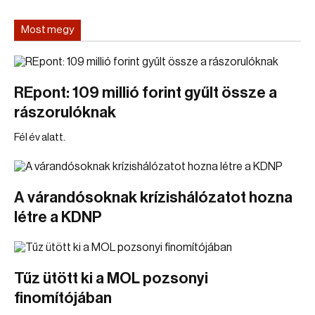
Most megy
REpont: 109 millió forint gyűlt össze a
rászorulóknak
Fél év alatt.
A várandósoknak krízishálózatot hozna
létre a KDNP
Tűz ütött ki a MOL pozsonyi
finomítójában