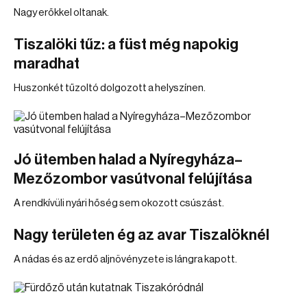
Nagy erőkkel oltanak.
Tiszalöki tűz: a füst még napokig
maradhat
Huszonkét tűzoltó dolgozott a helyszínen.
Jó ütemben halad a Nyíregyháza–
Mezőzombor vasútvonal felújítása
A rendkívüli nyári hőség sem okozott csúszást.
Nagy területen ég az avar Tiszalöknél
A nádas és az erdő aljnövényzete is lángra kapott.