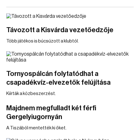
Távozott a Kisvárda vezetőedzője
Több játékos is búcsúzott a klubtól.
Tornyospálcán folytatódhat a
csapadékvíz-elvezetők felújítása
Kiírták a közbeszerzést.
Majdnem megfulladt két férfi
Gergelyiugornyán
A Tiszából mentették ki őket.