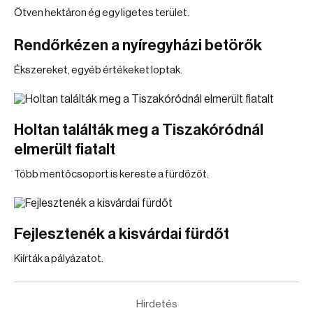
Ötven hektáron ég egy ligetes terület.
Rendőrkézen a nyíregyházi betörők
Ékszereket, egyéb értékeket loptak.
Holtan találták meg a Tiszakóródnál
elmerült fiatalt
Több mentőcsoport is kereste a fürdőzőt.
Fejlesztenék a kisvárdai fürdőt
Kiírták a pályázatot.
Hirdetés