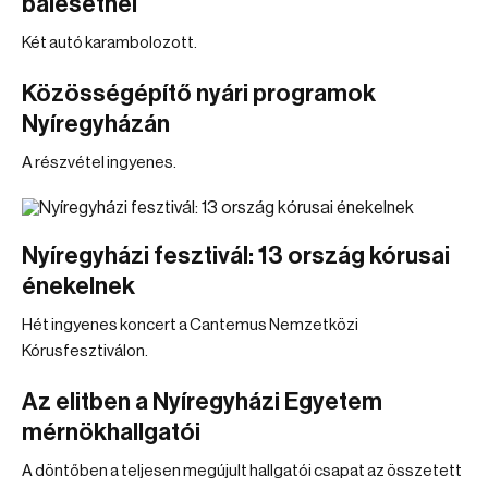
balesetnél
Két autó karambolozott.
Közösségépítő nyári programok
Nyíregyházán
A részvétel ingyenes.
Nyíregyházi fesztivál: 13 ország kórusai
énekelnek
Hét ingyenes koncert a Cantemus Nemzetközi
Kórusfesztiválon.
Az elitben a Nyíregyházi Egyetem
mérnökhallgatói
A döntőben a teljesen megújult hallgatói csapat az összetett