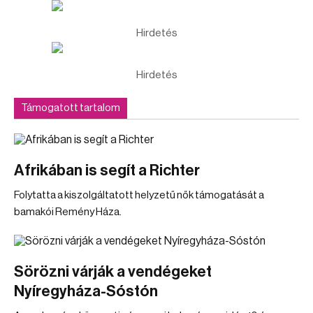
Hirdetés
Hirdetés
Támogatott tartalom
Afrikában is segít a Richter
Folytatta a kiszolgáltatott helyzetű nők támogatását a
bamakói Remény Háza.
Sörözni várják a vendégeket
Nyíregyháza-Sóstón