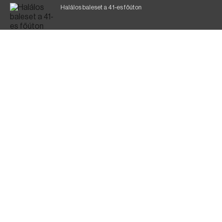
Halálos baleset a 41-es főúton
Magyar Péter: ülésezett a Kormányzati Védelmi
Munkacsoport
A vasúti teherszállítást korlátozzák
Fák égnek Tyukod és Nagyecsed között
Fürdőző után kutatnak Tiszakóródnál