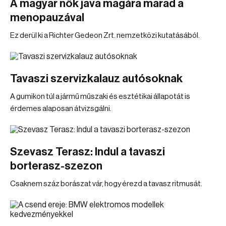
A magyar nők java magára marad a
menopauzával
Ez derül ki a Richter Gedeon Zrt. nemzetközi kutatásából.
Tavaszi szervizkalauz autósoknak
A gumikon túl a jármű műszaki és esztétikai állapotát is
érdemes alaposan átvizsgálni.
Szevasz Terasz: Indul a tavaszi
borterasz-szezon
Csaknem száz borászat vár, hogy érezd a tavasz ritmusát.