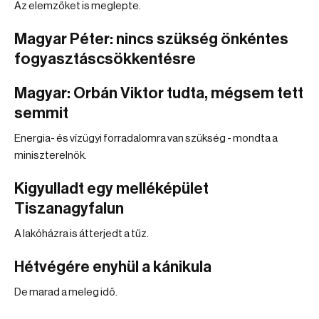
Az elemzőket is meglepte.
Magyar Péter: nincs szükség önkéntes
fogyasztáscsökkentésre
Magyar: Orbán Viktor tudta, mégsem tett
semmit
Energia- és vízügyi forradalomra van szükség - mondta a
miniszterelnök.
Kigyulladt egy melléképület
Tiszanagyfalun
A lakóházra is átterjedt a tűz.
Hétvégére enyhül a kánikula
De marad a meleg idő.