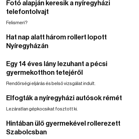
Fotó alapján keresik a nyíregyházi
telefontolvajt
Felismeri?
Hat nap alatt három rollert lopott
Nyíregyházán
Egy 14 éves lány lezuhant a pécsi
gyermekotthon tetejéről
Rendőrségi eljárás és belső vizsgálat indult.
Elfogták a nyíregyházi autósok rémét
Lezáratlan gépkocsikat fosztott ki.
Hintában ülő gyermekével rollerezett
Szabolcsban