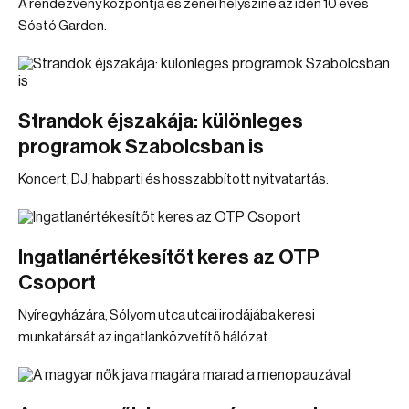
A rendezvény központja és zenei helyszíne az idén 10 éves
Sóstó Garden.
Strandok éjszakája: különleges
programok Szabolcsban is
Koncert, DJ, habparti és hosszabbított nyitvatartás.
Ingatlanértékesítőt keres az OTP
Csoport
Nyíregyházára, Sólyom utca utcai irodájába keresi
munkatársát az ingatlanközvetítő hálózat.