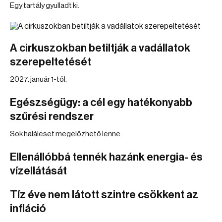
Egy tartály gyulladt ki.
A cirkuszokban betiltják a vadállatok
szerepeltetését
2027. január 1-től.
Egészségügy: a cél egy hatékonyabb
szűrési rendszer
Sok haláleset megelőzhető lenne.
Ellenállóbbá tennék hazánk energia- és
vízellátását
Tíz éve nem látott szintre csökkent az
infláció