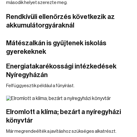
második helyet szerezte meg.
Rendkívüli ellenőrzés következik az
akkumulátorgyáraknál
Mátészalkán is gyűjtenek iskolás
gyerekeknek
Energiatakarékossági intézkedések
Nyíregyházán
Felfüggyesztik például a fűnyírást.
Elromlott a klíma; bezárt a nyíregyházi
könyvtár
Már megrendeélték a javításhoz szükséges alkatrészt.