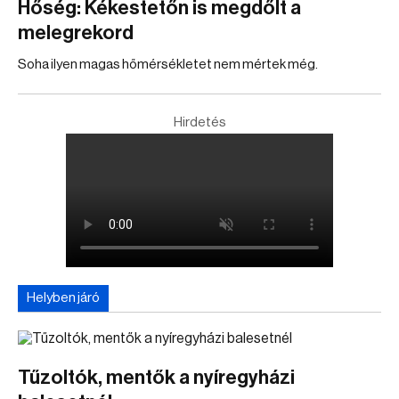
Hőség: Kékestetőn is megdőlt a
melegrekord
Soha ilyen magas hőmérsékletet nem mértek még.
Hirdetés
Helyben járó
Tűzoltók, mentők a nyíregyházi