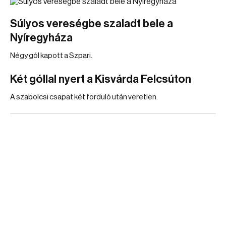
Súlyos vereségbe szaladt bele a
Nyíregyháza
Négy gól kapott a Szpari.
Két góllal nyert a Kisvárda Felcsúton
A szabolcsi csapat két forduló után veretlen.