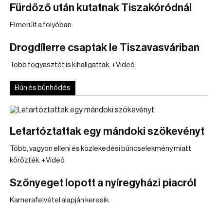
Fürdőző után kutatnak Tiszakóródnál
Elmerült a folyóban.
Drogdílerre csaptak le Tiszavasváriban
Több fogyasztót is kihallgattak. +Videó.
Bűn és bűnhődés
Letartóztattak egy mándoki szökevényt
Több, vagyon elleni és közlekedési bűncselekmény miatt
körözték. +Videó
Szőnyeget lopott a nyíregyházi piacról
Kamerafelvétel alapján keresik.