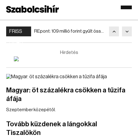
FRISS
REpont: 109 millió forint gyűlt össze a rászorulóknak
HÍREK
Hirdetés
Magyar: öt százalékra csökken a tűzifa
áfája
Szeptember közepétől.
Tovább küzdenek a lángokkal
Tiszalökön