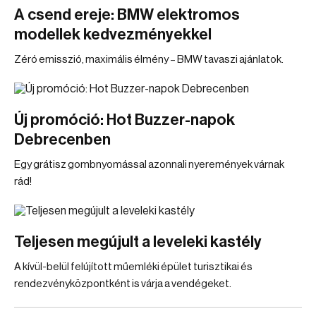
A csend ereje: BMW elektromos
modellek kedvezményekkel
Zéró emisszió, maximális élmény – BMW tavaszi ajánlatok.
Új promóció: Hot Buzzer-napok
Debrecenben
Egy grátisz gombnyomással azonnali nyeremények várnak
rád!
Teljesen megújult a leveleki kastély
A kívül-belül felújított műemléki épület turisztikai és
rendezvényközpontként is várja a vendégeket.