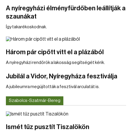
A nyíregyházi élményfürdőben leállítják a
szaunákat
Így takarékoskodnak.
Három pár cipőtt vitt el a plázából
A nyíregyházi rendőrök a lakosság segítségét kérik.
Jubilál a Vidor, Nyíregyháza fesztiválja
A jubileumra megújították a fesztivál arculatát is.
Szabolcs-Szatmár-Bereg
Ismét tűz pusztít Tiszalökön